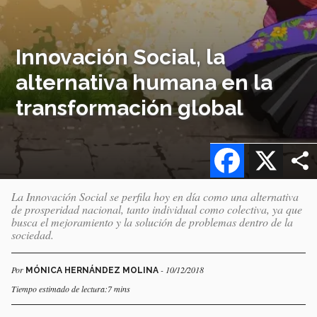
Innovación Social, la
alternativa humana en la
transformación global
Facebook
X
La Innovación Social se perfila hoy en día como una alternativa
de prosperidad nacional, tanto individual como colectiva, ya que
busca el mejoramiento y la solución de problemas dentro de la
sociedad.
Por
- 10/12/2018
MÓNICA HERNÁNDEZ MOLINA
Tiempo estimado de lectura:7 mins