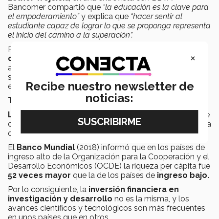
Bancomer compartió que
“la educación es la clave para
el empoderamiento”
y explica que
“hacer sentir al
estudiante capaz de lograr lo que se proponga representa
el inicio del camino a la superación”.
Por lo anterior, es importante
cuestionar los modelos
×
de aprendizaje
que ofrecen las universidades, debido
a la velocidad y profundidad de los cambios que se
suscitan en la sociedad del conocimiento, siendo un
Recibe nuestro newsletter de
ejemplo claro el auge de la
Innovación Social.
noticias:
TENDENCIA MUNDIAL
La relevancia mundial de la Innovación Social
nace
de la
falta de cohesión social
y de la marcada brecha
de desigualdad que existe en el mundo.
El
Banco Mundial
(2018) informó que en los países de
ingreso alto de la Organización para la Cooperación y el
Desarrollo Económicos (OCDE) la riqueza per cápita fue
52 veces mayor
que la de los países de
ingreso bajo.
Por lo consiguiente, la
inversión financiera en
investigación y desarrollo
no es la misma, y los
avances científicos y tecnológicos son más frecuentes
en unos países que en otros.