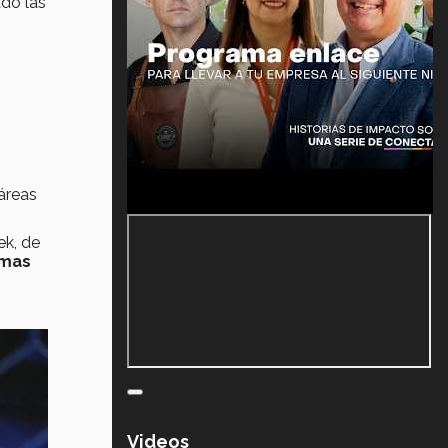
ado las
áreas
ek, de
emas
Videos