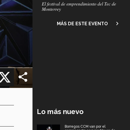
Subtítulo
El festival de emprendimiento del Tec de
Monterrey
navigate_next
MÁS DE ESTE EVENTO
cebook
X
Lo más nuevo
Borregos CCM van por el