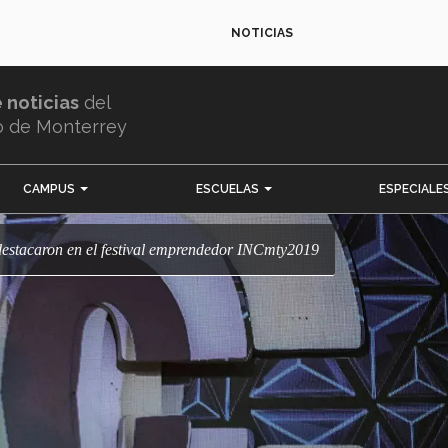
NOTICIAS
e noticias
del
o de Monterrey
CAMPUS
ESCUELAS
ESPECIALE
 destacaron en el festival emprendedor INCmty2019