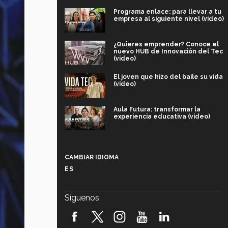
Programa enlace: para llevar a tu
empresa al siguiente nivel (video)
¿Quieres emprender? Conoce el
nuevo HUB de Innovación del Tec
(video)
El joven que hizo del baile su vida
(video)
Aula Futura: transformar la
experiencia educativa (video)
Más que un festival cultural: así es
la magia de VIBRART 2026 (video)
CAMBIAR IDIOMA
ES
Javier Guzmán: investigación con
impacto social (video)
Síguenos
¡México, en el top del mundial de
robótica FIRST 2026! (video)