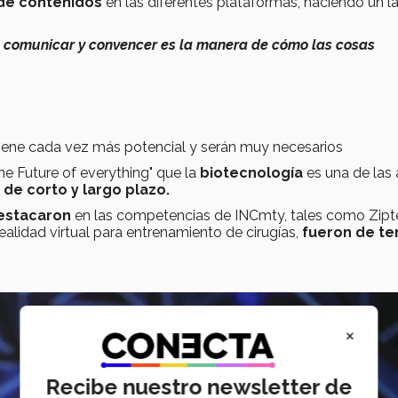
 de contenidos
en las diferentes plataformas, haciendo un l
e comunicar y convencer es la manera de cómo las cosas
iene cada vez más potencial y serán muy necesarios
he Future of everything" que la
biotecnología
es una de las 
 de corto y largo plazo.
destacaron
en las competencias de INCmty, tales como Zipt
ealidad virtual para entrenamiento de cirugías,
fueron de t
×
Recibe nuestro newsletter de