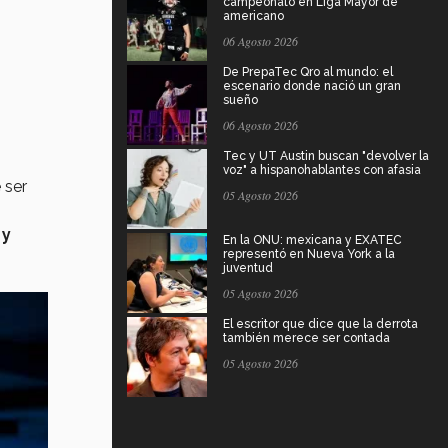
campeonato en Liga Mayor de
americano
06 Agosto 2026
De PrepaTec Qro al mundo: el
escenario donde nació un gran
sueño
06 Agosto 2026
Tec y UT Austin buscan "devolver la
voz" a hispanohablantes con afasia
 ser
05 Agosto 2026
 y
En la ONU: mexicana y EXATEC
representó en Nueva York a la
juventud
05 Agosto 2026
El escritor que dice que la derrota
también merece ser contada
05 Agosto 2026