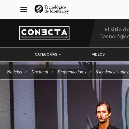
Pasar
navegación
menu
al
principal
contenido
principal
El sitio d
Tecnológic
Menu
CATEGORÍAS
VIDEOS
Comunidad
Noticias
Nacional
emprendedores
6 tendencias que