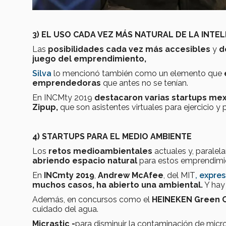
3) EL USO CADA VEZ MÁS NATURAL DE LA INTEL
Las
posibilidades cada vez más accesibles
y
d
juego del emprendimiento,
Silva
lo mencionó también como un elemento que
emprendedoras
que antes no se tenían.
En INCMty 2019
destacaron varias startups mexi
Zipup,
que son asistentes virtuales para ejercicio y p
4) STARTUPS PARA EL MEDIO AMBIENTE
Los
retos medioambientales
actuales y, parale
abriendo espacio natural
para estos emprendimi
En
INCmty 2019
,
Andrew McAfee
, del MIT
, expre
muchos casos, ha abierto una ambiental.
Y hay 
Además, en concursos como el
HEINEKEN Green C
cuidado del agua.
Micrastic -
para disminuir la contaminación de micro