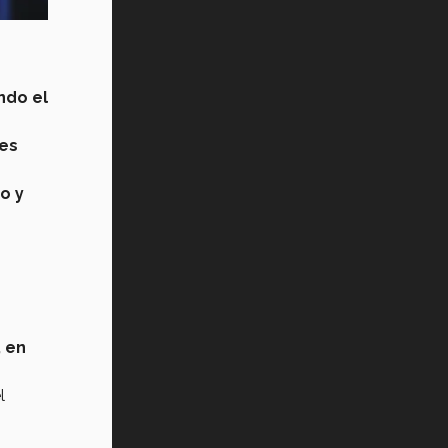
Vida Tec: Pasión, disciplina y
básquetbol, con Gael Adame
(video)
¿Cómo es el Modelo Educativo
ndo el
Tec? (video)
es
Vida Tec: Feminismo e Inteligencia
Artificial, Paola Ricaurte (video)
o y
, en
l