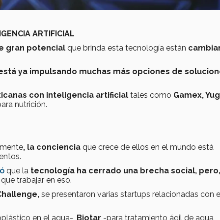
IGENCIA ARTIFICIAL
e gran potencial
que brinda esta tecnología están
cambia
está ya impulsando muchas más opciones de solucion
canas con inteligencia artificial
tales como
Gamex, Yug
ara nutrición.
lamente
, la conciencia
que crece de ellos en el mundo está
entos.
só
que la
tecnología ha cerrado una brecha social, pero
que trabajar en eso.
hallenge,
se presentaron varias startups relacionadas con e
plástico en el agua-,
Biotar
-para tratamiento ágil de agua