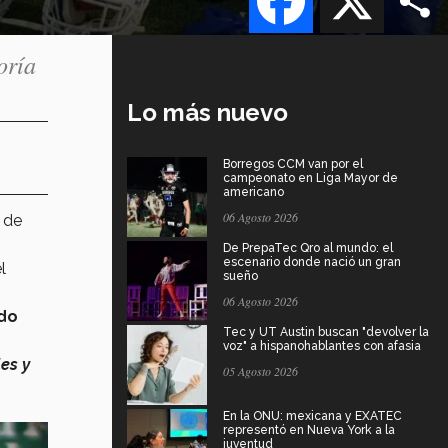
oría
Lo más nuevo
Borregos CCM van por el
campeonato en Liga Mayor de
americano
06 Agosto 2026
de
De PrepaTec Qro al mundo: el
escenario donde nació un gran
l
sueño
06 Agosto 2026
do
Tec y UT Austin buscan "devolver la
voz" a hispanohablantes con afasia
es y
05 Agosto 2026
En la ONU: mexicana y EXATEC
representó en Nueva York a la
juventud