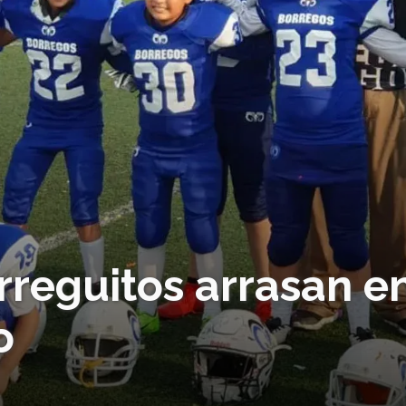
reguitos arrasan e
o