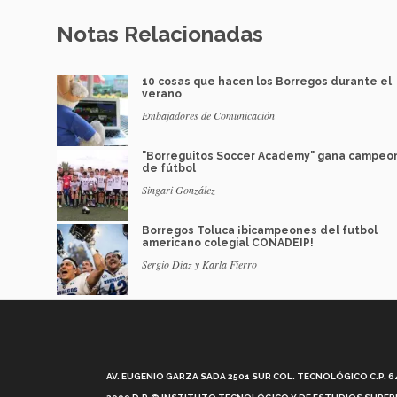
Notas Relacionadas
10 cosas que hacen los Borregos durante el
verano
Embajadores de Comunicación
"Borreguitos Soccer Academy" gana campeo
de fútbol
Singari González
Borregos Toluca ¡bicampeones del futbol
americano colegial CONADEIP!
Sergio Díaz y Karla Fierro
AV. EUGENIO GARZA SADA 2501 SUR COL. TECNOLÓGICO C.P. 648