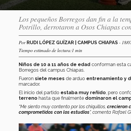
Los pequeños Borregos dan fin a la te
Potrillo, derrotaron a Osos Chiapas co
Por
- 18/0
RUDI LÓPEZ GUÍZAR | CAMPUS CHIAPAS
Tiempo estimado de lectura:1 min
Niños de 10 a 11 años de edad
conforman esta ca
Borregos del campus Chiapas.
Fueron
siete meses
de arduo
entrenamiento y d
marcador.
El inicio del partido
estaba muy reñido
, pero conf
terreno
hasta que finalmente
dominaron el cam
“Me siento muy contento por los chiquillos,
crecieron 
comprometidos con los estudios
”, comenta Rafael 