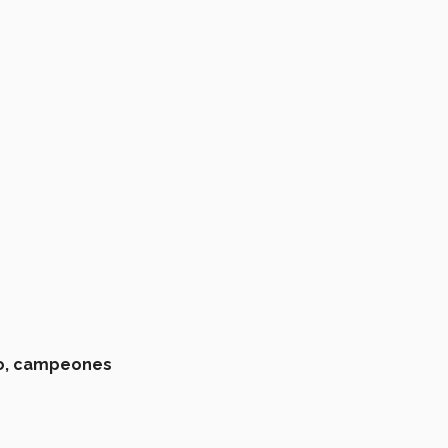
o,
campeones