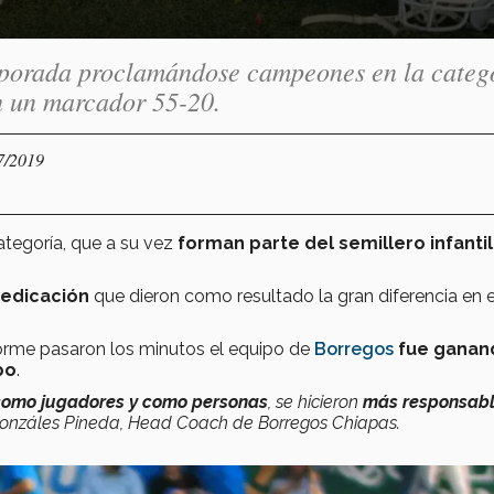
mporada proclamándose campeones en la categ
n un marcador 55-20.
7/2019
tegoría, que a su vez
forman parte del semillero infantil
edicación
que dieron como resultado la gran diferencia en e
orme pasaron los minutos el equipo de
Borregos
fue ganan
po
.
como jugadores y como personas
, se hicieron
más responsabl
Gonzáles Pineda, Head Coach de Borregos Chiapas.