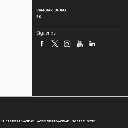
Más que un festival cultural: así es
la magia de VIBRART 2026 (video)
CAMBIAR IDIOMA
ES
Javier Guzmán: investigación con
impacto social (video)
Síguenos
¡México, en el top del mundial de
robótica FIRST 2026! (video)
Vida Tec: Pasión, disciplina y
básquetbol, con Gael Adame
(video)
¿Cómo es el Modelo Educativo
Tec? (video)
Vida Tec: Feminismo e Inteligencia
Artificial, Paola Ricaurte (video)
LÍTICAS DE PRIVACIDAD
AVISO DE PRIVACIDAD
SOBRE EL SITIO