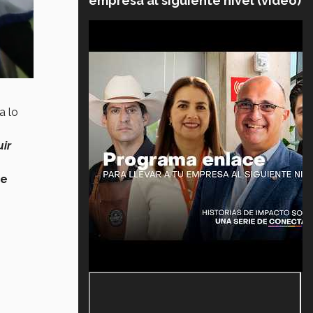
empresa al siguiente nivel (video)
a lo
uir
de