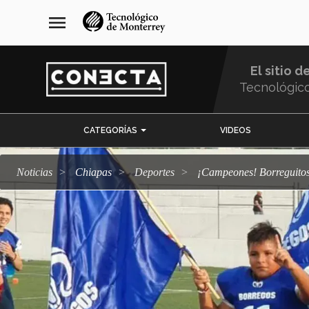
Pasar
navegación
menu
al
principal
contenido
principal
El sitio d
Tecnológic
Menu
CATEGORÍAS
VIDEOS
Comunidad
Noticias
Chiapas
deportes
¡Campeones! Borreguito