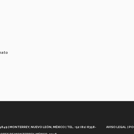
nato
Aviso
Legal
49 | MONTERREY, NUEVO LEÓN, MÉXICO | TEL. +52 (81) 8358-
AVISO LEGAL
PO