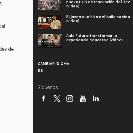
nuevo HUB de Innovación del Tec
s
(video)
El joven que hizo del baile su vida
(video)
del
Aula Futura: transformar la
experiencia educativa (video)
ades de
Más que un festival cultural: así es
la magia de VIBRART 2026 (video)
CAMBIAR IDIOMA
ES
Javier Guzmán: investigación con
impacto social (video)
Síguenos
¡México, en el top del mundial de
robótica FIRST 2026! (video)
Vida Tec: Pasión, disciplina y
básquetbol, con Gael Adame
(video)
¿Cómo es el Modelo Educativo