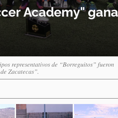
occer Academy" gan
ipos representativos de “Borreguitos” fueron
l de Zacatecas”.