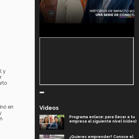
l y
r
rto
inó en
Videos
y
Programa enlace: para llevar a tu
en
empresa al siguiente nivel (video)
¿Quieres emprender? Conoce el