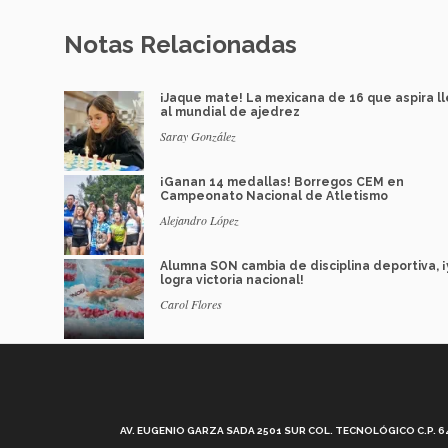
Notas Relacionadas
¡Jaque mate! La mexicana de 16 que aspira l
al mundial de ajedrez
Saray González
¡Ganan 14 medallas! Borregos CEM en
Campeonato Nacional de Atletismo
Alejandro López
Alumna SON cambia de disciplina deportiva, ¡
logra victoria nacional!
Carol Flores
AV. EUGENIO GARZA SADA 2501 SUR COL. TECNOLÓGICO C.P. 648