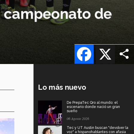
a campeonato de
Facebook
X
Lo más nuevo
De PrepaTec Qro al mundo: el
escenario donde nació un gran
sueño
06 Agosto 2026
Tec y UT Austin buscan "devolver la
voz" a hispanohablantes con afasia