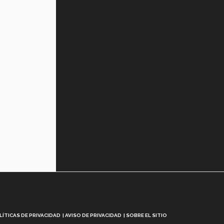
Tec? (video)
Vida Tec: Feminismo e Inteligencia
Artificial, Paola Ricaurte (video)
LÍTICAS DE PRIVACIDAD
AVISO DE PRIVACIDAD
SOBRE EL SITIO