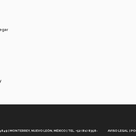
legar
y
Aviso
Legal
49 | MONTERREY, NUEVO LEÓN, MÉXICO | TEL. +52 (81) 8358-
AVISO LEGAL
PO