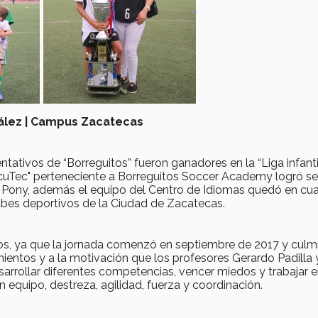
nzález | Campus Zacatecas
tativos de “Borreguitos” fueron ganadores en la “Liga infanti
ecuTec" perteneciente a Borreguitos Soccer Academy logró se
a Pony, además el equipo del Centro de Idiomas quedó en cua
lubes deportivos de la Ciudad de Zacatecas.
os, ya que la jornada comenzó en septiembre de 2017 y culm
mientos y a la motivación que los profesores Gerardo Padilla 
esarrollar diferentes competencias, vencer miedos y trabajar 
 equipo, destreza, agilidad, fuerza y coordinación.