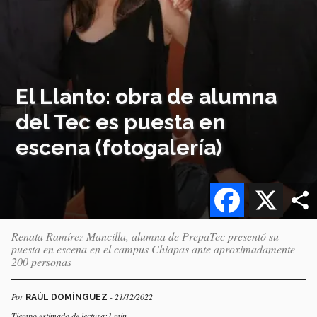
El Llanto: obra de alumna
del Tec es puesta en
escena (fotogalería)
Facebook
X
Renata Ramírez Mancilla, alumna de PrepaTec presentó su
puesta en escena en el campus Chiapas ante aproximadamente
200 personas
Por
- 21/12/2022
RAÚL DOMÍNGUEZ
Tiempo estimado de lectura:1 min