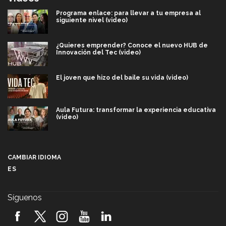
Programa enlace: para llevar a tu empresa al
siguiente nivel (video)
¿Quieres emprender? Conoce el nuevo HUB de
Innovación del Tec (video)
El joven que hizo del baile su vida (video)
Aula Futura: transformar la experiencia educativa
(video)
Más que un festival cultural: así es la magia de
VIBRART 2026 (video)
CAMBIAR IDIOMA
ES
Javier Guzmán: investigación con impacto social
(video)
Síguenos
¡México, en el top del mundial de robótica FIRST
2026! (video)