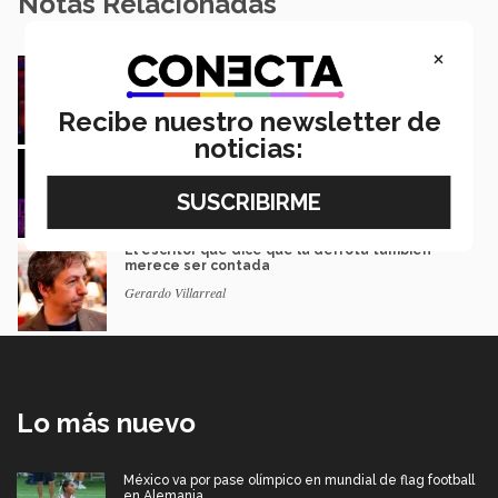
Notas Relacionadas
×
Música y teatro: EXATEC en el elenco de El
Fantasma de la Ópera Mexico
Mariajulia Valenzuela Preciado
Recibe nuestro newsletter de
noticias:
Del escenario de PrepaTec Qro al teatro
musical en Estados Unidos
Rafael Luna
El escritor que dice que la derrota también
merece ser contada
Gerardo Villarreal
Lo más nuevo
México va por pase olímpico en mundial de flag football
en Alemania