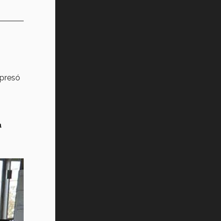
presó
a