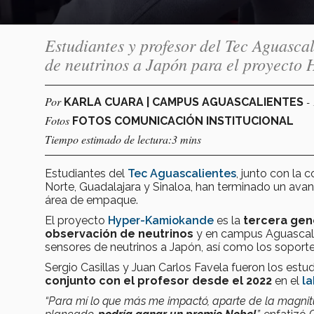
Estudiantes y profesor del Tec Aguasca
de neutrinos a Japón para el proyect
Por
-
KARLA CUARA | CAMPUS AGUASCALIENTES
Fotos
FOTOS COMUNICACIÓN INSTITUCIONAL
Tiempo estimado de lectura:3 mins
Estudiantes del
Tec Aguascalientes
, junto con la
Norte, Guadalajara y Sinaloa, han terminado un ava
área de empaque.
El proyecto
Hyper-Kamiokande
es la
tercera gene
observación de neutrinos
y en campus Aguascalie
sensores de neutrinos a Japón, así como los soporte
Sergio Casillas y Juan Carlos Favela fueron los estu
conjunto con el profesor desde el 2022
en el
la
“Para mí lo que más me impactó, aparte de la magnitud 