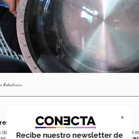
Ana Rubalcava
×
ores
ría de campus Sonora Norte, la versión anterior del empaque 
Recibe nuestro newsletter de
es con el medio ambiente, por lo
cual experimentó un re