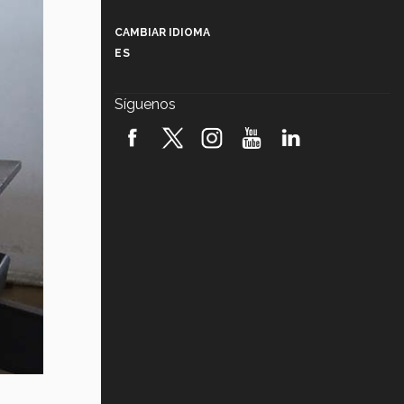
Más que un festival cultural: así es
la magia de VIBRART 2026 (video)
CAMBIAR IDIOMA
ES
Javier Guzmán: investigación con
impacto social (video)
Síguenos
¡México, en el top del mundial de
robótica FIRST 2026! (video)
Vida Tec: Pasión, disciplina y
básquetbol, con Gael Adame
(video)
¿Cómo es el Modelo Educativo
Tec? (video)
Vida Tec: Feminismo e Inteligencia
Artificial, Paola Ricaurte (video)