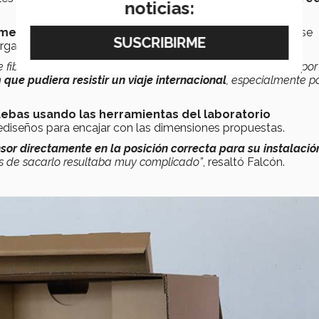
noticias:
mente con cartón
y para la protección de los sensores, se
arga.
ibra de acrílico en la parte superior, que es muy delicada, por
n
que pudiera resistir un viaje internacional
, especialmente po
ruebas usando las herramientas del laboratorio
rediseños para encajar con las dimensiones propuestas.
sor directamente en la posición correcta para su instalació
s de sacarlo resultaba muy complicado”
, resaltó Falcón.