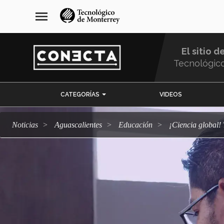
Pasar
navegación
menu
al
principal
contenido
principal
El sitio d
Tecnológic
Menu
CATEGORÍAS
VIDEOS
Comunidad
Noticias
Aguascalientes
Educación
¡Ciencia globa