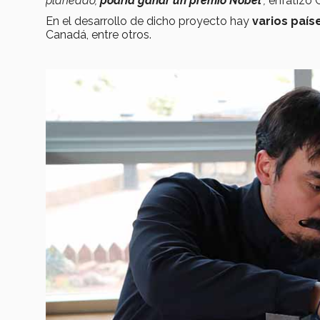
planeado,
podría ganar un premio Nobel
”,
enfatizó C
En el desarrollo de dicho proyecto hay
varios país
Canadá, entre otros.