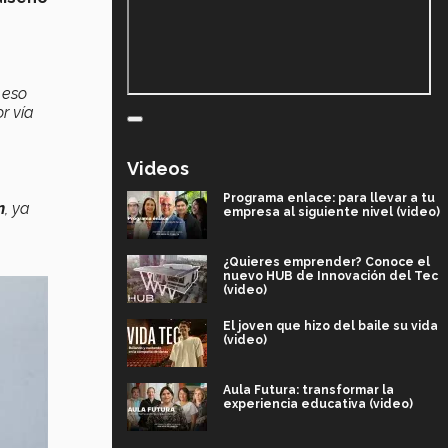
 eso
r vía
Videos
Programa enlace: para llevar a tu
n
, ya
empresa al siguiente nivel (video)
¿Quieres emprender? Conoce el
nuevo HUB de Innovación del Tec
(video)
El joven que hizo del baile su vida
(video)
Aula Futura: transformar la
experiencia educativa (video)