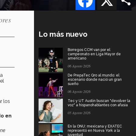
ores
Lo más nuevo
Borregos CCM van por el
campeonato en Liga Mayor de
americano
06 Agosto 2026
ra
De PrepaTec Qro al mundo: el
escenario donde nació un gran
el
sueño
06 Agosto 2026
r los
Tec y UT Austin buscan "devolver la
voz" a hispanohablantes con afasia
05 Agosto 2026
do en
En la ONU: mexicana y EXATEC
ene
representó en Nueva York a la
juventud