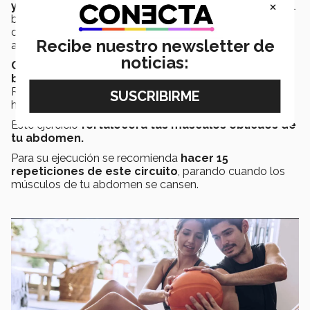
×
y mantienes tus omóplatos relajados
sostendrás el
balón con ambas manos delante de tu ombligo
doblando los codos y contrae los músculos
Recibe nuestro newsletter de
abdominales.
noticias:
Con las caderas inmóviles, mientras sostienes el
balón, gira el torso y la bola hacia la derecha.
Regresa al centro, haz una pausa y posteriormente gira
hacia la izquierda.
Este ejercicio
fortalecerá tus músculos oblicuos de
tu abdomen.
Para su ejecución se recomienda
hacer 15
repeticiones de este circuito
, parando cuando los
músculos de tu abdomen se cansen.