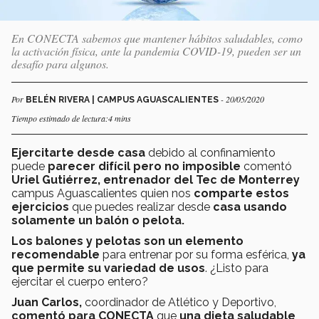
En CONECTA sabemos que mantener hábitos saludables, como
la activación física, ante la pandemia COVID-19, pueden ser un
desafío para algunos.
Por
- 20/05/2020
BELÉN RIVERA | CAMPUS AGUASCALIENTES
Tiempo estimado de lectura:4 mins
Ejercitarte desde casa
debido al confinamiento
puede
parecer difícil pero no imposible
comentó
Uriel Gutiérrez, entrenador del Tec de Monterrey
campus Aguascalientes quien nos
comparte estos
ejercicios
que puedes realizar desde
casa usando
solamente un balón o pelota.
Los balones y pelotas son un elemento
recomendable
para entrenar por su forma esférica,
ya
que permite su variedad de usos
. ¿Listo para
ejercitar el cuerpo entero?
Juan Carlos
,
coordinador de Atlético y Deportivo,
comentó para CONECTA
que
una dieta saludable