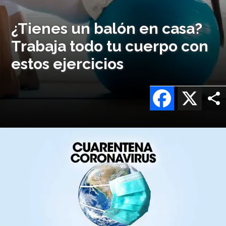
¿Tienes un balón en casa?
Trabaja todo tu cuerpo con
estos ejercicios
Facebook
X
Imagen
o
logo