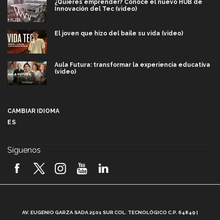
¿Quieres emprender? Conoce el nuevo HUB de
Innovación del Tec (video)
El joven que hizo del baile su vida (video)
Aula Futura: transformar la experiencia educativa
(video)
Más que un festival cultural: así es la magia de
VIBRART 2026 (video)
CAMBIAR IDIOMA
ES
Javier Guzmán: investigación con impacto social
(video)
Síguenos
¡México, en el top del mundial de robótica FIRST
2026! (video)
Vida Tec: Pasión, disciplina y básquetbol, con Gael
Adame (video)
A
AV. EUGENIO GARZA SADA 2501 SUR COL. TECNOLÓGICO C.P. 64849 |
L