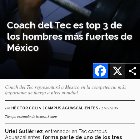
Coach del Tec es top 3 de
los hombres más fuertes de
México
Facebook
X
Coach del Tec representará a México en la competencia más
importante de fuerza a nivel mundial.
Por
- 21/11/2019
HÉCTOR COLIN | CAMPUS AGUASCALIENTES
Tiempo estimado de lectura:3 mins
Uriel Gutiérrez
, entrenador en Tec campus
Aguascalientes,
forma parte de uno de los tres