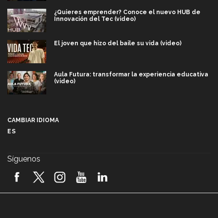
¿Quieres emprender? Conoce el nuevo HUB de
Innovación del Tec (video)
El joven que hizo del baile su vida (video)
Aula Futura: transformar la experiencia educativa
(video)
Más que un festival cultural: así es la magia de
VIBRART 2026 (video)
CAMBIAR IDIOMA
ES
Javier Guzmán: investigación con impacto social
(video)
Síguenos
¡México, en el top del mundial de robótica FIRST
2026! (video)
Vida Tec: Pasión, disciplina y básquetbol, con Gael
Adame (video)
A