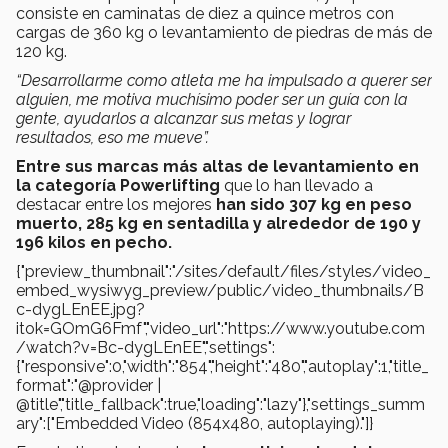
consiste en caminatas de diez a quince metros con
cargas de 360 kg o levantamiento de piedras de más de
120 kg.
“Desarrollarme como atleta me ha impulsado a querer ser
alguien, me motiva muchísimo poder ser un guía con la
gente, ayudarlos a alcanzar sus metas y lograr
resultados, eso me mueve”.
Entre sus marcas más altas de levantamiento en
la categoría Powerlifting
que lo han llevado a
destacar entre los mejores
han sido 307 kg en peso
muerto, 285 kg en sentadilla y alrededor de 190 y
196 kilos en pecho.
{"preview_thumbnail":"/sites/default/files/styles/video_
embed_wysiwyg_preview/public/video_thumbnails/B
c-dygLEnEE.jpg?
itok=GOmG6Fmf","video_url":"https://www.youtube.com
/watch?v=Bc-dygLEnEE","settings":
{"responsive":0,"width":"854","height":"480","autoplay":1,"title_
format":"@provider |
@title","title_fallback":true,"loading":"lazy"},"settings_summ
ary":["Embedded Video (854x480, autoplaying)."]}