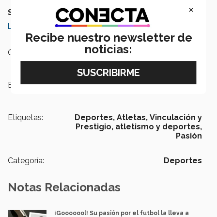
×
SEGURAMENTE QUERRÁS LEER TAMBIÉN:
Logra quinto lugar en mundial de fisicoculturismo
Recibe nuestro newsletter de
noticias:
Campus:
Aguascalientes,
Nacional
Escuelas:
Humanidades y Educación
Etiquetas:
Deportes,
Atletas,
Vinculación y
Prestigio,
atletismo y deportes,
Pasión
Categoría:
Deportes
Notas Relacionadas
¡Gooooool! Su pasión por el futbol la lleva a