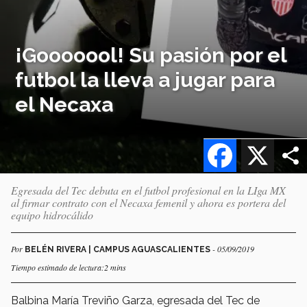
¡Gooooool! Su pasión por el
futbol la lleva a jugar para
el Necaxa
Facebook
X
Egresada del Tec debuta en el futbol profesional en la LIga MX
al firmar contrato con el Necaxa femenil y ahora es portera del
equipo hidrocálido
Por
- 05/09/2019
BELÉN RIVERA | CAMPUS AGUASCALIENTES
Tiempo estimado de lectura:2 mins
Balbina María Treviño Garza, egresada del Tec de