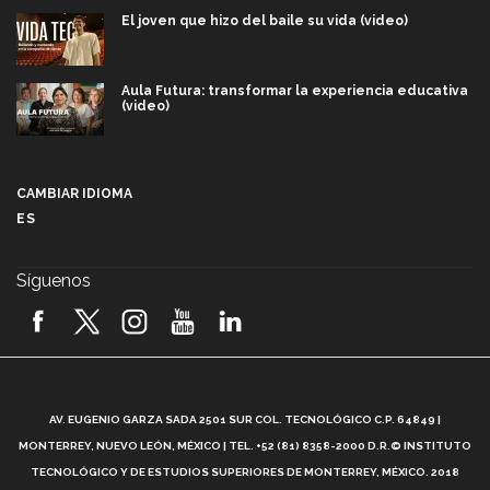
El joven que hizo del baile su vida (video)
Aula Futura: transformar la experiencia educativa
(video)
Más que un festival cultural: así es la magia de
VIBRART 2026 (video)
CAMBIAR IDIOMA
ES
Javier Guzmán: investigación con impacto social
(video)
Síguenos
¡México, en el top del mundial de robótica FIRST
2026! (video)
Vida Tec: Pasión, disciplina y básquetbol, con Gael
Adame (video)
A
AV. EUGENIO GARZA SADA 2501 SUR COL. TECNOLÓGICO C.P. 64849 |
L
¿Cómo es el Modelo Educativo Tec? (video)
MONTERREY, NUEVO LEÓN, MÉXICO | TEL. +52 (81) 8358-2000 D.R.© INSTITUTO
TECNOLÓGICO Y DE ESTUDIOS SUPERIORES DE MONTERREY, MÉXICO. 2018