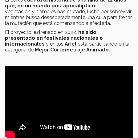
que, en un mundo postapocalíptico
dónde la
vegetación y animales han mutado, lucha por sobrevivir
mientras busca desesperadamente una cura para frenar
la mutación que está comenzando a afectarla.
El proyecto, estrenado en 2022,
ha sido
presentado en festivales nacionales e
internacionales
y en los
Ariel
está participando en la
categoría de
Mejor Cortometraje Animado.