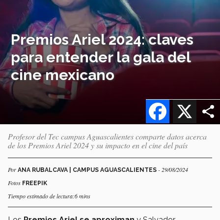
Premios Ariel 2024: claves
para entender la gala del
cine mexicano
Facebook
X
Profesor del Tec campus Aguascalientes comparte datos acerca
de los Premios Ariel 2024 y su impacto en el cine del país
Por
- 29/08/2024
ANA RUBALCAVA | CAMPUS AGUASCALIENTES
Fotos
FREEPIK
Tiempo estimado de lectura:6 mins
Los
Premios Ariel se aproximan
y Salvador