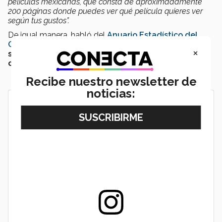
películas mexicanas, que consta de aproximadamente
200 páginas donde puedes ver qué película quieres ver
según tus gustos”.
De igual manera, habló del
Anuario Estadístico del
Cine Mexicano
, un
documento realizado por la
×
secretaría de cultura que contiene métricas de
consumo del cine mexicano
.
Recibe nuestro newsletter de
noticias: