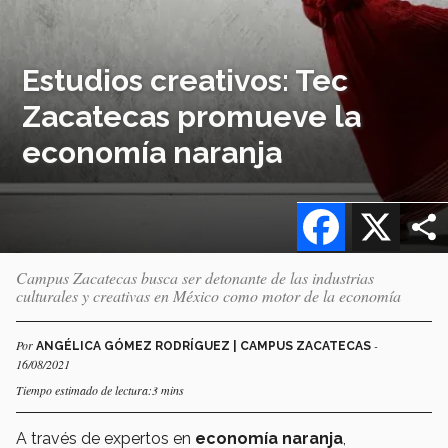
Estudios creativos: Tec
Zacatecas promueve la
economía naranja
Facebook
X
Campus Zacatecas busca ser detonante de las industrias
culturales y creativas en México como motor de la economía
Por
-
ANGÉLICA GÓMEZ RODRÍGUEZ | CAMPUS ZACATECAS
16/08/2021
Tiempo estimado de lectura:3 mins
A través de expertos en
economía naranja
,