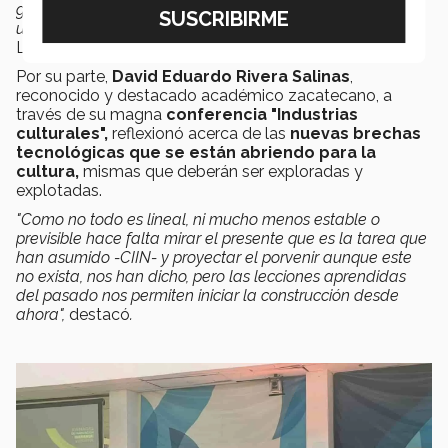
gran destino turístico, posee una gastronomía atractiva,
una producción cultural abundante…”
enfatizó Meza
Lueza.
Por su parte,
David Eduardo Rivera Salinas
,
reconocido y destacado académico zacatecano, a
través de su magna
conferencia
"Industrias
culturales",
reflexionó acerca de las
nuevas brechas
tecnológicas que se están abriendo para la
cultura,
mismas que deberán ser exploradas y
explotadas.
"Como no todo es lineal, ni mucho menos estable o
previsible hace falta mirar el presente que es la tarea que
han asumido -CIIN- y proyectar el porvenir aunque este
no exista, nos han dicho, pero las lecciones aprendidas
del pasado nos permiten iniciar la construcción desde
ahora",
destacó
.