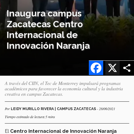
Inaugura campus
Zacatecas Centro
Internacional de
Innovación Naranja
Facebook
X
A través del CIIN, el Tec de Monterrey impulsará programas
académicos para favorecer la economía cultural y la industria
creativa en campus Zacatecas.
Por
- 28/06/2021
LEIDY MURILLO RIVERA | CAMPUS ZACATECAS
Tiempo estimado de lectura:5 mins
El
Centro Internacional de Innovación Naranja