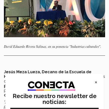
David Eduardo Rivera Salinas, en su ponencia "Industrias culturales".
Jesús Meza Lueza, Decano de la Escuela de
Humanidades y Educación
, región Occidente, a través
×
de su conferencia
“Zacatecas, lugar estratégico
para impulsar la economía naranja”
nos ofreció su
perspectiva acerca de las oportunidades de
Recibe nuestro newsletter de
crecimiento de la industria creativa.
noticias:
“Zacatecas tiene el potencial de crear un ecosistema
poderoso para favorecer la creatividad y la cultura. Es un