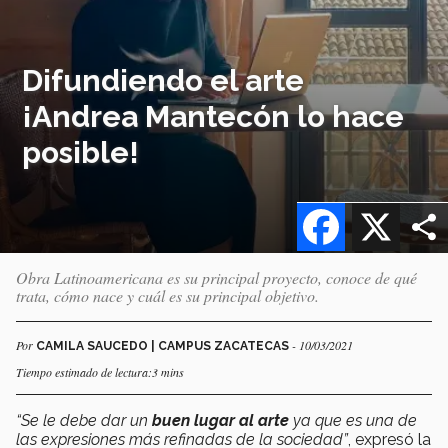
Difundiendo el arte
¡Andrea Mantecón lo hace
posible!
Facebook
X
Obra Latinoamericana es su principal proyecto, conoce de qué
trata, cómo nace y cuál es su principal objetivo.
Por
- 10/03/2021
CAMILA SAUCEDO | CAMPUS ZACATECAS
Tiempo estimado de lectura:3 mins
“Se le debe dar un
buen lugar al arte
ya que es una de
las expresiones más refinadas de la sociedad”
, expresó la