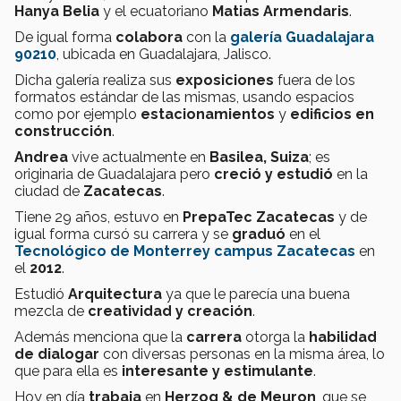
Hanya Belia
y el ecuatoriano
Matias Armendaris
.
De igual forma
colabora
con la
galería Guadalajara
90210
, ubicada en Guadalajara, Jalisco.
Dicha galería realiza sus
exposiciones
fuera de los
formatos estándar de las mismas, usando espacios
como por ejemplo
estacionamientos
y
edificios en
construcción
.
Andrea
vive actualmente en
Basilea, Suiza
; es
originaria de Guadalajara pero
creció y estudió
en la
ciudad de
Zacatecas
.
Tiene 29 años, estuvo en
PrepaTec Zacatecas
y de
igual forma cursó su carrera y se
graduó
en el
Tecnológico de Monterrey campus Zacatecas
en
el
2012
.
Estudió
Arquitectura
ya que le parecía una buena
mezcla de
creatividad y creación
.
Además menciona que la
carrera
otorga la
habilidad
de dialogar
con diversas personas en la misma área, lo
que para ella es
interesante y estimulante
.
Hoy en día
trabaja
en
Herzog & de Meuron
, que se