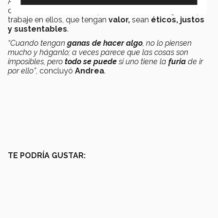
Andrea
pretende
que sus
proyectos
sean
desarrollados de forma que se beneficie a la gente que
trabaje en ellos, que tengan
valor,
sean
éticos, justos
y sustentables
.
“Cuando tengan
ganas de hacer algo
, no lo piensen
mucho y háganlo; a veces parece que las cosas son
imposibles, pero
todo se puede
si uno tiene la
furia
de ir
por ello”
, concluyó
Andrea
.
TE PODRÍA GUSTAR: