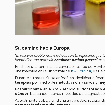
Su camino hacia Europa
“El resolver problemas médicos con la ingeniería fue l
biomédica me permitía
combinar ambas partes
”,
men
En el 2014, al terminar su carrera en el Tec de Mont
una maestría en la
Universidad
KU Leuven
, en Bél
Durante su maestría, se enfocó en identificar difere
terapias
por medio de métodos no invasivos y
mej
Posteriormente, en el 2016, estudió su
doctorado
e
cáncer
, buscando nuevos métodos de diagnóstico
Actualmente trabaja en dicha universidad, realizand
comportamiento del cáncer
.