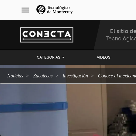
Pasar
navegación
menu
al
principal
contenido
principal
El sitio d
Tecnológic
Menu
CATEGORÍAS
VIDEOS
Comunidad
Noticias
Zacatecas
Investigación
Conoce al mexican