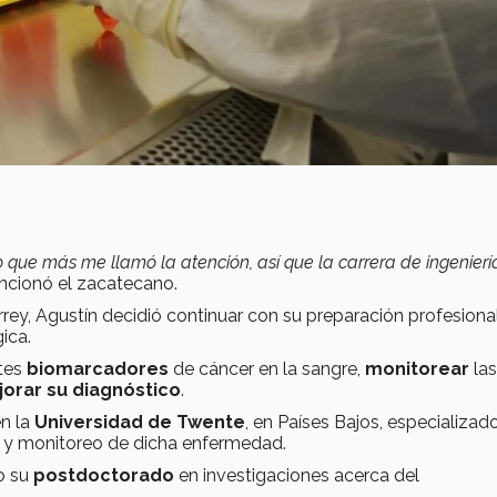
o que más me llamó la atención, así que la carrera de ingenierí
cionó el zacatecano.
errey, Agustín decidió continuar con su preparación profesiona
gica.
ntes
biomarcadores
de cáncer en la sangre,
monitorear
las
orar su diagnóstico
.
n la
Universidad de Twente
, en Países Bajos, especializado
 y monitoreo de dicha enfermedad.
o su
postdoctorado
en investigaciones acerca del