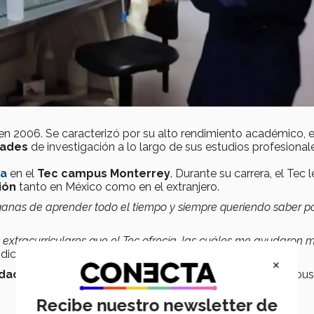
en 2006. Se caracterizó por su alto rendimiento académico, e
dades
de investigación a lo largo de sus estudios profesional
ca
en el
Tec campus Monterrey
. Durante su carrera, el Tec l
ión
tanto en México como en el extranjero.
ganas de aprender todo el tiempo y siempre queriendo saber p
 extracurriculares que el Tec ofrecía, las cuáles me ayudaron
dicó Agustín.
×
idad Monterrey
, el
MD Anderson Cancer Center
,
en Hous
Recibe nuestro newsletter de