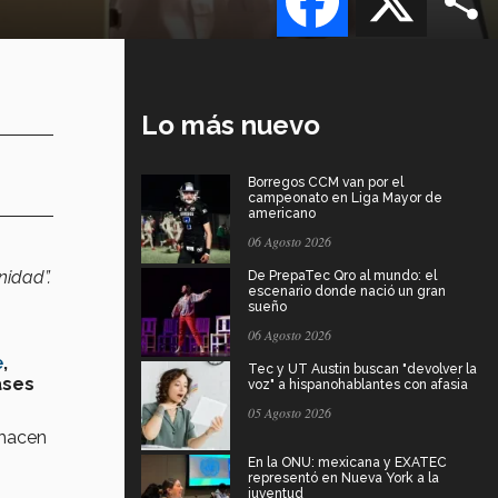
Lo más nuevo
Borregos CCM van por el
campeonato en Liga Mayor de
americano
06 Agosto 2026
nidad”.
De PrepaTec Qro al mundo: el
escenario donde nació un gran
sueño
06 Agosto 2026
e
,
Tec y UT Austin buscan "devolver la
ases
voz" a hispanohablantes con afasia
05 Agosto 2026
 hacen
En la ONU: mexicana y EXATEC
representó en Nueva York a la
juventud