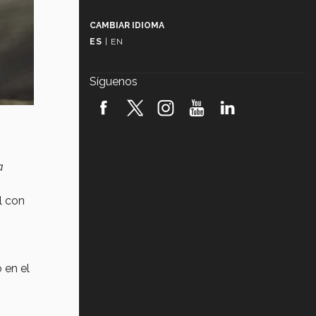
Más que un festival cultural: así es
la magia de VIBRART 2026 (video)
CAMBIAR IDIOMA
ES
|
EN
Javier Guzmán: investigación con
impacto social (video)
Síguenos
¡México, en el top del mundial de
robótica FIRST 2026! (video)
Vida Tec: Pasión, disciplina y
básquetbol, con Gael Adame
(video)
a
¿Cómo es el Modelo Educativo
Tec? (video)
l con
Vida Tec: Feminismo e Inteligencia
Artificial, Paola Ricaurte (video)
 en el