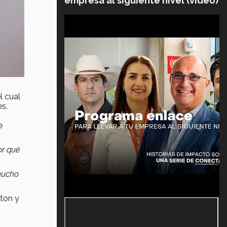
empresa al siguiente nivel (video)
l cual
es.
e
or qué
 mucho
ton y