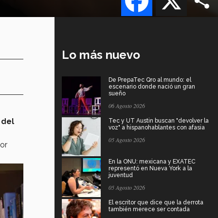
Lo más nuevo
De PrepaTec Qro al mundo: el
escenario donde nació un gran
sueño
06 Agosto 2026
 del
Tec y UT Austin buscan "devolver la
voz" a hispanohablantes con afasia
05 Agosto 2026
or
En la ONU: mexicana y EXATEC
representó en Nueva York a la
juventud
05 Agosto 2026
El escritor que dice que la derrota
también merece ser contada