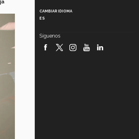
ja
Más que un festival cultural: así es
la magia de VIBRART 2026 (video)
CAMBIAR IDIOMA
ES
Javier Guzmán: investigación con
impacto social (video)
Síguenos
¡México, en el top del mundial de
robótica FIRST 2026! (video)
Vida Tec: Pasión, disciplina y
básquetbol, con Gael Adame
(video)
¿Cómo es el Modelo Educativo
Tec? (video)
Vida Tec: Feminismo e Inteligencia
Artificial, Paola Ricaurte (video)