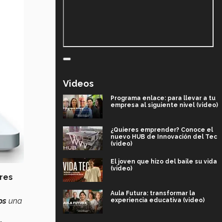
Videos
Programa enlace: para llevar a tu
empresa al siguiente nivel (video)
¿Quieres emprender? Conoce el
nuevo HUB de Innovación del Tec
(video)
El joven que hizo del baile su vida
(video)
res
Aula Futura: transformar la
os
una
experiencia educativa (video)