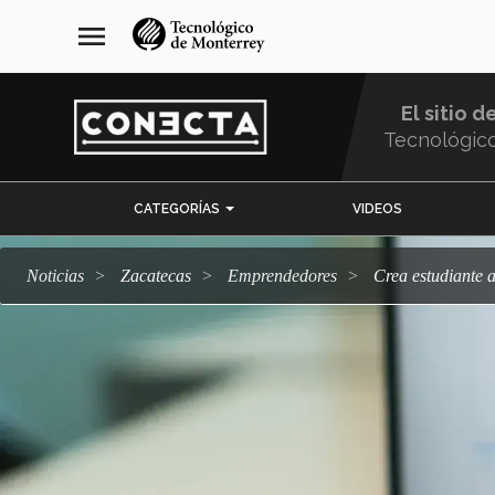
Pasar
navegación
menu
al
principal
contenido
principal
El sitio d
Tecnológic
Menu
CATEGORÍAS
VIDEOS
Comunidad
Noticias
Zacatecas
emprendedores
Crea estudiante 