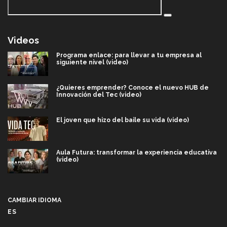
Videos
Programa enlace: para llevar a tu empresa al
siguiente nivel (video)
¿Quieres emprender? Conoce el nuevo HUB de
Innovación del Tec (video)
El joven que hizo del baile su vida (video)
Aula Futura: transformar la experiencia educativa
(video)
Más que un festival cultural: así es la magia de
VIBRART 2026 (video)
CAMBIAR IDIOMA
ES
Javier Guzmán: investigación con impacto social
(video)