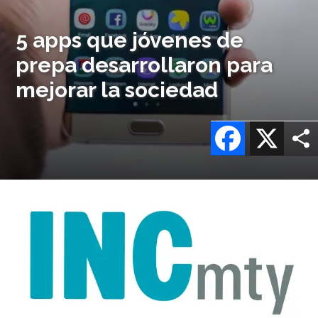
5 apps que jóvenes de
prepa desarrollaron para
mejorar la sociedad
Facebook
X
Imagen
o
logo