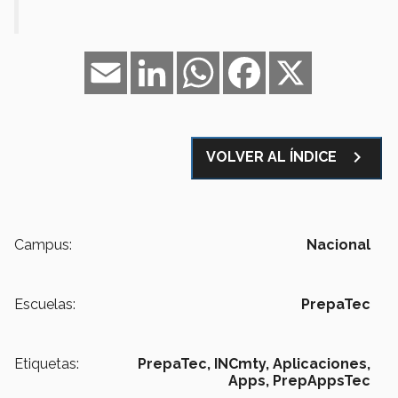
Email
LinkedIn
WhatsApp
Facebook
X
navigate_next
VOLVER AL ÍNDICE
Campus:
Nacional
Escuelas:
PrepaTec
Etiquetas:
PrepaTec,
INCmty,
Aplicaciones,
Apps,
PrepAppsTec