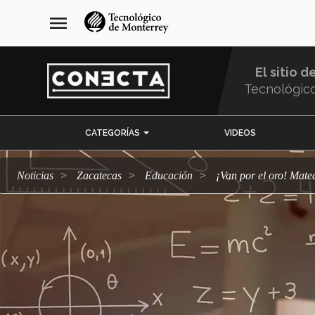
Pasar
navegación
menu
al
principal
contenido
principal
El sitio d
Tecnológic
Menu
CATEGORÍAS
VIDEOS
Comunidad
Noticias
Zacatecas
Educación
¡Van por el oro! Mat