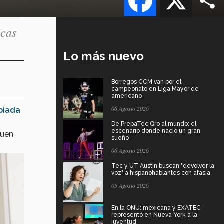
icas
Lo más nuevo
Borregos CCM van por el
campeonato en Liga Mayor de
americano
06 Agosto 2026
piada
De PrepaTec Qro al mundo: el
escenario donde nació un gran
quen
sueño
06 Agosto 2026
Tec y UT Austin buscan "devolver la
voz" a hispanohablantes con afasia
05 Agosto 2026
En la ONU: mexicana y EXATEC
representó en Nueva York a la
juventud