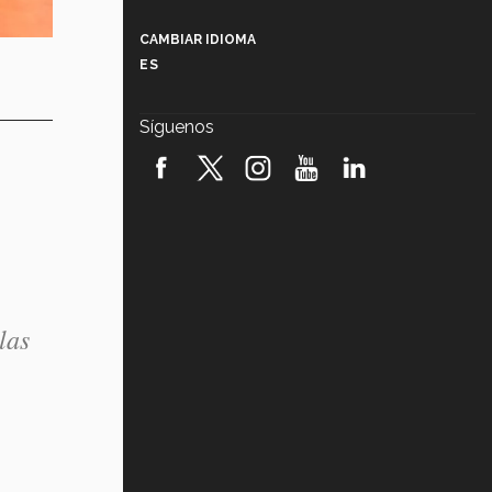
Más que un festival cultural: así es
la magia de VIBRART 2026 (video)
CAMBIAR IDIOMA
ES
Javier Guzmán: investigación con
impacto social (video)
Síguenos
¡México, en el top del mundial de
robótica FIRST 2026! (video)
Vida Tec: Pasión, disciplina y
básquetbol, con Gael Adame
(video)
¿Cómo es el Modelo Educativo
Tec? (video)
las
Vida Tec: Feminismo e Inteligencia
Artificial, Paola Ricaurte (video)