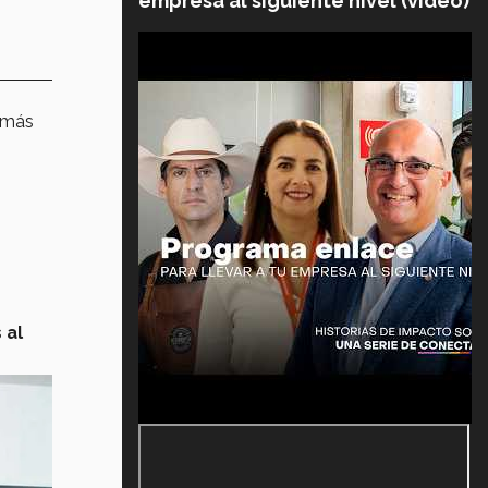
empresa al siguiente nivel (video)
 más
 al