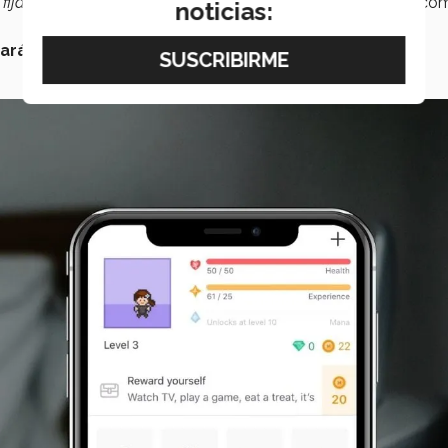
 fijas, es una de las formas más fáciles de crear un hábito”,
co
noticias:
ará
a que ese horario está destinado para cierta tarea.