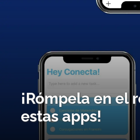
¡Rómpela en el r
estas apps!