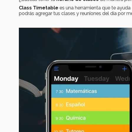
Class Timetable
es una herramienta que te ayuda
podrás agregar tus clases y reuniones del día por 