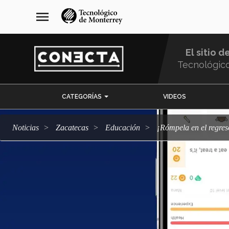
Pasar
navegación
menu
al
principal
contenido
principal
El sitio d
Tecnológic
Menu
CATEGORÍAS
VIDEOS
Comunidad
Noticias
Zacatecas
Educación
¡Rómpela en el regre