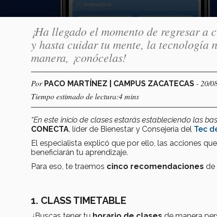
¡Ha llegado el momento de regresar a cl
y hasta cuidar tu mente, la tecnología 
manera, ¡conócelas!
Por
- 20/0
PACO MARTÍNEZ | CAMPUS ZACATECAS
Tiempo estimado de lectura:4 mins
“En este inicio de clases estarás estableciendo las b
CONECTA
, líder de Bienestar y Consejería del
Tec d
El especialista explicó que por ello, las acciones que
beneficiarán tu aprendizaje.
Para eso, te traemos
cinco
recomendaciones
de
1. CLASS TIMETABLE
¿Buscas tener tu
horario de clases
de manera pers