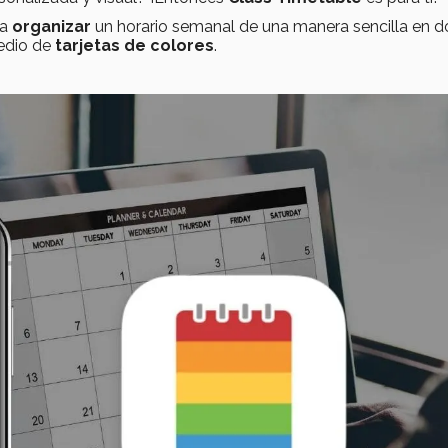
 a
organizar
un horario semanal de una manera sencilla en 
medio de
tarjetas de colores
.