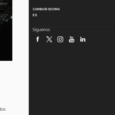
Más que un festival cultural: así es
la magia de VIBRART 2026 (video)
CAMBIAR IDIOMA
ES
Javier Guzmán: investigación con
impacto social (video)
Síguenos
¡México, en el top del mundial de
robótica FIRST 2026! (video)
Vida Tec: Pasión, disciplina y
básquetbol, con Gael Adame
(video)
¿Cómo es el Modelo Educativo
Tec? (video)
Vida Tec: Feminismo e Inteligencia
Artificial, Paola Ricaurte (video)
dos