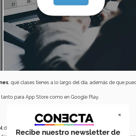
ones
, qué clases tienes a lo largo del día, además de que pue
a tanto para App Store como en Google Play.
×
l
de todos tus
hábitos
, si no te resulta fácil llevarlos.
Recibe nuestro newsletter de