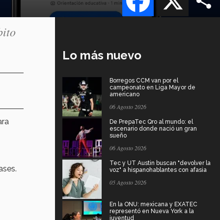
bito
Lo más nuevo
Borregos CCM van por el
campeonato en Liga Mayor de
americano
06 Agosto 2026
ara
De PrepaTec Qro al mundo: el
escenario donde nació un gran
sueño
06 Agosto 2026
Tec y UT Austin buscan "devolver la
ases.
voz" a hispanohablantes con afasia
05 Agosto 2026
En la ONU: mexicana y EXATEC
representó en Nueva York a la
juventud