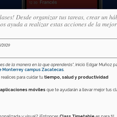
ases! Desde organizar tus tareas, crear un há
nos ayuda a realizar estas acciones de la mejor
8/2020
ases de la manera en la que aprenderás”
, inició Edgar Muñoz p
e Monterrey campus Zacatecas
.
 realices para cuidar tu
tiempo, salud y productividad
aplicaciones móviles
que te ayudarán a llevar mejor tus cl
onalizada y visual? ¡Entonces
Class Timetable
es para ti!