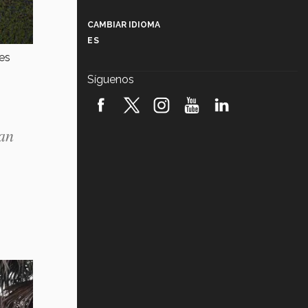
Más que un festival cultural: así es
la magia de VIBRART 2026 (video)
CAMBIAR IDIOMA
ES
Javier Guzmán: investigación con
tes
impacto social (video)
Síguenos
¡México, en el top del mundial de
robótica FIRST 2026! (video)
dan
Vida Tec: Pasión, disciplina y
básquetbol, con Gael Adame
(video)
¿Cómo es el Modelo Educativo
Tec? (video)
Vida Tec: Feminismo e Inteligencia
Artificial, Paola Ricaurte (video)