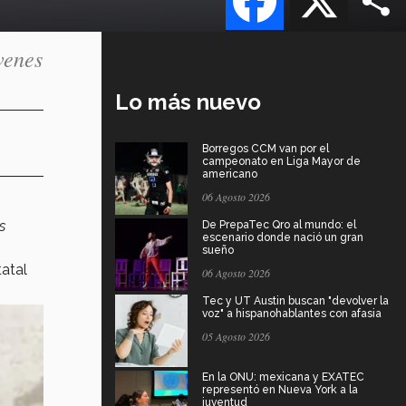
venes
Lo más nuevo
Borregos CCM van por el
campeonato en Liga Mayor de
americano
06 Agosto 2026
s
De PrepaTec Qro al mundo: el
escenario donde nació un gran
sueño
atal
06 Agosto 2026
Tec y UT Austin buscan "devolver la
voz" a hispanohablantes con afasia
05 Agosto 2026
En la ONU: mexicana y EXATEC
representó en Nueva York a la
juventud