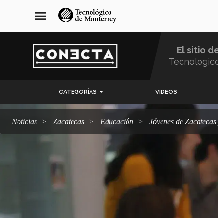
Pasar
navegación
menu
al
principal
contenido
principal
El sitio d
Tecnológic
Menu
CATEGORÍAS
VIDEOS
Comunidad
Noticias
Zacatecas
Educación
Jóvenes de Zacatecas