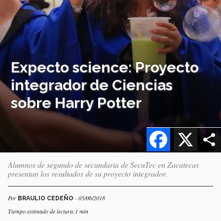
Expecto science: Proyecto
integrador de Ciencias
sobre Harry Potter
Facebook
X
Alumnos de segundo de secundaria de SecuTec en Zacatecas
presentan los resultados de su proyecto integrador.
Por
- 05/06/2018
BRAULIO CEDEÑO
Tiempo estimado de lectura:1 min