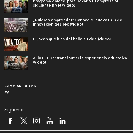
Programa enlace: para llevar a tu empresa al
siguiente nivel (video)
¿Quieres emprender? Conoce el nuevo HUB de
Innovación del Tec (video)
El joven que hizo del baile su vida (video)
Aula Futura: transformar la experiencia educativa
(video)
Más que un festival cultural: así es la magia de
VIBRART 2026 (video)
CAMBIAR IDIOMA
ES
Javier Guzmán: investigación con impacto social
(video)
Síguenos
¡México, en el top del mundial de robótica FIRST
2026! (video)