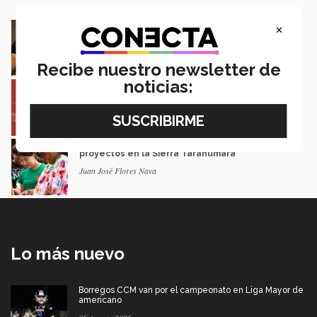
×
En la ONU: mexicana y EXATEC representó en
Nueva York a la juventud
Loretta Mariaud y Carlos González
Recibe nuestro newsletter de
noticias:
Entre miles: mexicana gana beca de maestría
Erasmus Mundus LIVE
Natalia Croda
Estudiantes de 5 campus Tec impulsan
proyectos en la Sierra Tarahumara
Juan José Flores Nava
Lo más nuevo
Borregos CCM van por el campeonato en Liga Mayor de
americano