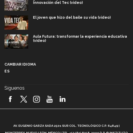
Innovación del Tec (video)
El joven que hizo del baile su vida (video)
Aula Futura: transformar la experiencia educativa
(video)
Más que un festival cultural: así es la magia de
VIBRART 2026 (video)
CAMBIAR IDIOMA
ES
Javier Guzmán: investigación con impacto social
(video)
Síguenos
¡México, en el top del mundial de robótica FIRST
2026! (video)
Vida Tec: Pasión, disciplina y básquetbol, con Gael
Adame (video)
A
AV. EUGENIO GARZA SADA 2501 SUR COL. TECNOLÓGICO C.P. 64849 |
L
¿Cómo es el Modelo Educativo Tec? (video)
MONTERREY, NUEVO LEÓN, MÉXICO | TEL. +52 (81) 8358-2000 D.R.© INSTITUTO