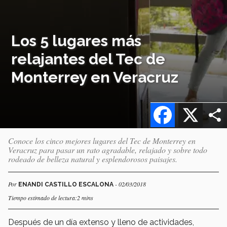
Los 5 lugares más
relajantes del Tec de
Monterrey en Veracruz
Facebook
X
Conoce los cinco mejores lugares del Tec de Monterrey en
Veracruz para pasar un rato agradable, relajado y sobre todo
rodeado de belleza natural y esplendorosos paisajes.
Por
- 02/03/2018
ENANDI CASTILLO ESCALONA
Tiempo estimado de lectura:2 mins
Después de un día extenso y lleno de actividades,