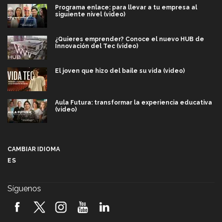
Programa enlace: para llevar a tu empresa al
siguiente nivel (video)
¿Quieres emprender? Conoce el nuevo HUB de
Innovación del Tec (video)
El joven que hizo del baile su vida (video)
Aula Futura: transformar la experiencia educativa
(video)
Más que un festival cultural: así es la magia de
VIBRART 2026 (video)
CAMBIAR IDIOMA
ES
Javier Guzmán: investigación con impacto social
(video)
Síguenos
¡México, en el top del mundial de robótica FIRST
2026! (video)