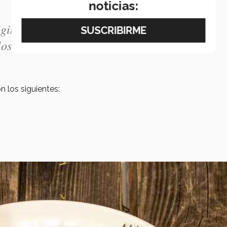
noticias:
inar estos trastornos se encuentran en la
los
estereotipos.
n los siguientes: