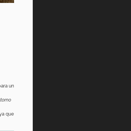
ara un
storno
ya que