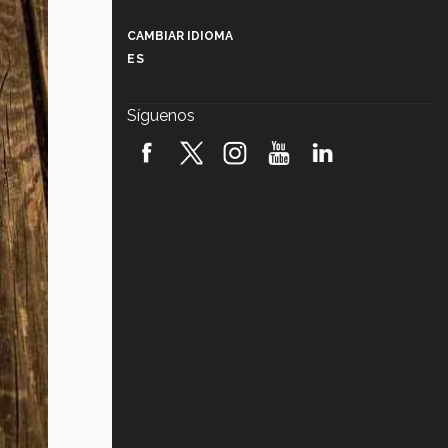
Más que un festival cultural: así es
la magia de VIBRART 2026 (video)
CAMBIAR IDIOMA
ES
Javier Guzmán: investigación con
impacto social (video)
Síguenos
¡México, en el top del mundial de
robótica FIRST 2026! (video)
Vida Tec: Pasión, disciplina y
básquetbol, con Gael Adame
(video)
¿Cómo es el Modelo Educativo
Tec? (video)
Vida Tec: Feminismo e Inteligencia
Artificial, Paola Ricaurte (video)