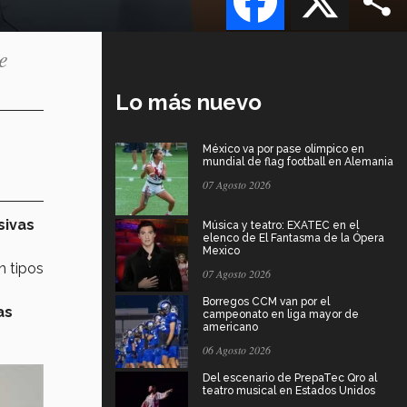
e
Lo más nuevo
México va por pase olímpico en
mundial de flag football en Alemania
07 Agosto 2026
sivas
Música y teatro: EXATEC en el
elenco de El Fantasma de la Ópera
Mexico
en tipos
07 Agosto 2026
Borregos CCM van por el
as
campeonato en liga mayor de
americano
06 Agosto 2026
Del escenario de PrepaTec Qro al
teatro musical en Estados Unidos