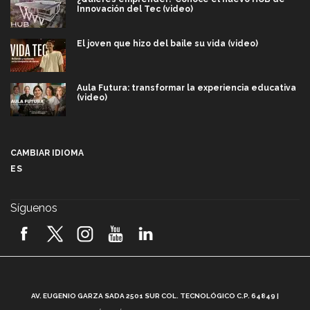
Innovación del Tec (video)
El joven que hizo del baile su vida (video)
Aula Futura: transformar la experiencia educativa
(video)
Más que un festival cultural: así es la magia de
VIBRART 2026 (video)
CAMBIAR IDIOMA
ES
Javier Guzmán: investigación con impacto social
(video)
Síguenos
¡México, en el top del mundial de robótica FIRST
2026! (video)
Vida Tec: Pasión, disciplina y básquetbol, con Gael
Adame (video)
A
AV. EUGENIO GARZA SADA 2501 SUR COL. TECNOLÓGICO C.P. 64849 |
L
¿Cómo es el Modelo Educativo Tec? (video)