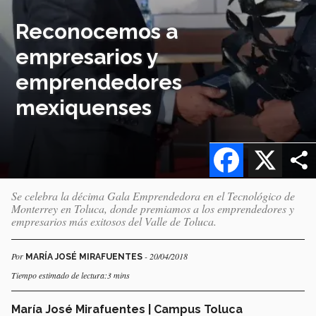
Reconocemos a
empresarios y
emprendedores
mexiquenses
Facebook
X
Se celebra la décima Gala Emprendedora en el Tecnológico de
Monterrey en Toluca, donde premiamos a los emprendedores y
empresarios más exitosos del Valle de Toluca.
Por
- 20/04/2018
MARÍA JOSÉ MIRAFUENTES
Tiempo estimado de lectura:3 mins
María José Mirafuentes | Campus Toluca