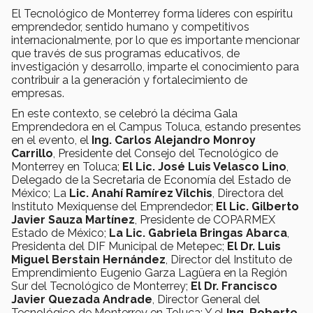
El Tecnológico de Monterrey forma líderes con espíritu
emprendedor, sentido humano y competitivos
internacionalmente, por lo que es importante mencionar
que través de sus programas educativos, de
investigación y desarrollo, imparte el conocimiento para
contribuir a la generación y fortalecimiento de
empresas.
En este contexto, se celebró la décima Gala
Emprendedora en el Campus Toluca, estando presentes
en el evento, el
Ing. Carlos Alejandro Monroy
Carrillo
, Presidente del Consejo del Tecnológico de
Monterrey en Toluca;
El Lic. José Luis Velasco Lino
,
Delegado de la Secretaria de Economía del Estado de
México; La
Lic. Anahí Ramírez Vilchis
, Directora del
Instituto Mexiquense del Emprendedor;
El Lic. Gilberto
Javier Sauza Martínez
, Presidente de COPARMEX
Estado de México;
La Lic. Gabriela Bringas Abarca
,
Presidenta del DIF Municipal de Metepec;
El Dr. Luis
Miguel Berstain Hernández
, Director del Instituto de
Emprendimiento Eugenio Garza Lagüera en la Región
Sur del Tecnológico de Monterrey;
El Dr. Francisco
Javier Quezada Andrade
, Director General del
Tecnológico de Monterrey en Toluca; Y el
Ing. Roberto