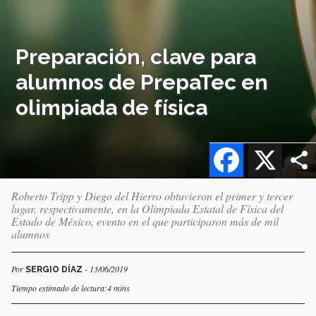
Preparación, clave para
alumnos de PrepaTec en
olimpiada de física
Facebook
X
Roberto Tripp y Diego del Hierro obtuvieron el primer y tercer
lugar, respectivamente, en la Olimpiada Estatal de Física del
Estado de México, evento en el que participaron más de mil
alumnos
Por
- 13/06/2019
SERGIO DÍAZ
Tiempo estimado de lectura:4 mins