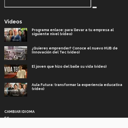
Videos
Programa enlace: para llevar a tu empresa al
siguiente nivel (video)
¿Quieres emprender? Conoce el nuevo HUB de
Innovación del Tec (video)
El joven que hizo del baile su vida (video)
Aula Futura: transformar la experiencia educativa
(video)
Más que un festival cultural: así es la magia de
VIBRART 2026 (video)
CAMBIAR IDIOMA
ES
Javier Guzmán: investigación con impacto social
(video)