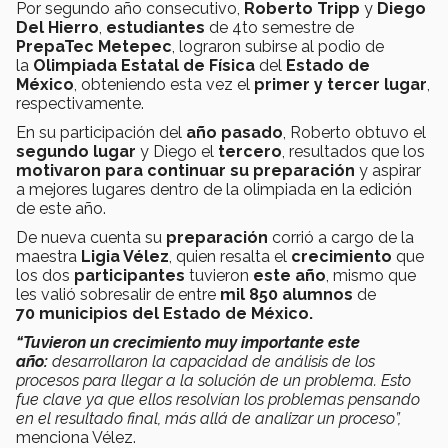
Por segundo año consecutivo,
Roberto Tripp
y
Diego
Del Hierro
,
estudiantes
de 4to semestre de
PrepaTec Metepec
, lograron subirse al podio de
la
Olimpiada Estatal de Física
del
Estado de
México
, obteniendo esta vez el
primer y tercer lugar
,
respectivamente.
En su participación del
año pasado
, Roberto obtuvo el
segundo lugar
y Diego el
tercero
, resultados que los
motivaron para continuar su preparación
y aspirar
a mejores lugares dentro de la olimpiada en la edición
de este año.
De nueva cuenta su
preparación
corrió a cargo de la
maestra
Ligia Vélez
, quien resalta el
crecimiento
que
los dos
participantes
tuvieron
este año
, mismo que
les valió sobresalir de entre
mil 850 alumnos
de
70 municipios del Estado de México.
“Tuvieron un crecimiento muy importante este
año:
desarrollaron la capacidad de análisis de los
procesos para llegar a la solución de un problema. Esto
fue clave ya que ellos resolvían los problemas pensando
en el resultado final, más allá de analizar un proceso”,
menciona Vélez.