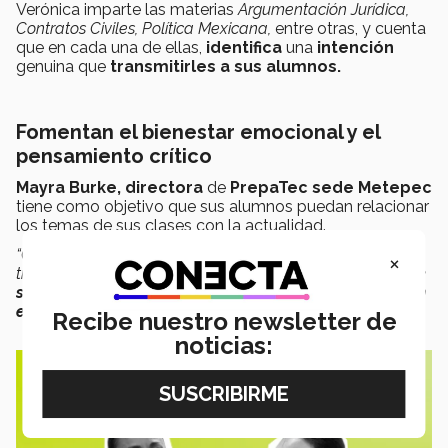
Verónica imparte las materias
Argumentación Jurídica,
Contratos Civiles,
Política Mexicana,
entre otras, y cuenta
que en cada una de ellas,
identifica
una
intención
genuina que
transmitirles a sus alumnos.
Fomentan el bienestar emocional y el
pensamiento crítico
Mayra Burke,
directora
de
PrepaTec sede Metepec
tiene como objetivo que sus alumnos puedan relacionar
los temas de sus clases con la actualidad.
“Quiero enseñarles que todos los eventos del pasado
×
tienen efectos hoy en día, pero también enseñarles a
que
se sientan felices con lo que sea que decidan hacer en
el futuro”
, expresó la profesora Mayra.
Recibe nuestro newsletter de
noticias: