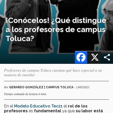
¡Conócelos! ¿Qué distingue
a los profesores de campus
Toluca?
Facebook
X
Profesores de campus Toluca cuentan qué hace especial a su
manera de enseñar
Por
- 13/05/2021
GERARDO GONZÁLEZ | CAMPUS TOLUCA
Tiempo estimado de lectura:4 mins
En el
Modelo Educativo Tec21
el
rol de los
profesores
es
fundamental
ya que
su labor está