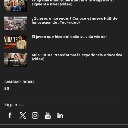
Programa enlace: para llevar a tu empresa al
siguiente nivel (video)
¿Quieres emprender? Conoce el nuevo HUB de
Innovación del Tec (video)
El joven que hizo del baile su vida (video)
Aula Futura: transformar la experiencia educativa
(video)
Más que un festival cultural: así es la magia de
VIBRART 2026 (video)
CAMBIAR IDIOMA
ES
Javier Guzmán: investigación con impacto social
(video)
Síguenos
¡México, en el top del mundial de robótica FIRST
2026! (video)