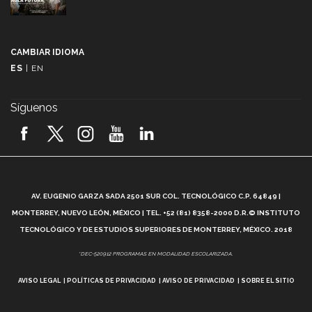
Más que un festival cultural: así es la magia de
VIBRART 2026 (video)
CAMBIAR IDIOMA
ES
|
EN
Javier Guzmán: investigación con impacto social
(video)
Síguenos
¡México, en el top del mundial de robótica FIRST
2026! (video)
Vida Tec: Pasión, disciplina y básquetbol, con Gael
Adame (video)
A
AV. EUGENIO GARZA SADA 2501 SUR COL. TECNOLÓGICO C.P. 64849 |
L
¿Cómo es el Modelo Educativo Tec? (video)
MONTERREY, NUEVO LEÓN, MÉXICO | TEL. +52 (81) 8358-2000 D.R.© INSTITUTO
TECNOLÓGICO Y DE ESTUDIOS SUPERIORES DE MONTERREY, MÉXICO. 2018
Vida Tec: Feminismo e Inteligencia Artificial, Paola
*DEC-520912 PROGRAMAS EN MODALIDAD ESCOLARIZADA.
Ricaurte (video)
AVISO LEGAL
POLÍTICAS DE PRIVACIDAD
AVISO DE PRIVACIDAD
SOBRE EL SITIO