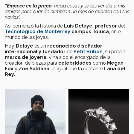
“Empecé en la prepa,
hacía cosas y se las vendía a mis
amigos para cuando cumplían un mes de relación con sus
novias”.
Así comenzó la historia de
Luis Delaye, profesor
del
Tecnológico de Monterrey
campus Toluca,
en el
mundo de las joyas.
Hoy,
Delaye
es
un
reconocido diseñador
internacional y fundador
de
Petit Bribón
,
su propia
marca de joyería,
y ha sido el encargado de la
creación de piezas para
celebridades
como
Megan
Fox
y
Zoe Saldaña,
al igual que la cantante
Lana del
Rey.