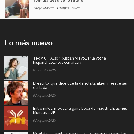
fórmula del diseño futuro
Diego Macedo | Campus Toluca
Lo más nuevo
Tec y UT Austin buscan "devolver la voz" a
hispanohablantes con afasia
05 Agosto 2026
El escritor que dice que la derrota también merece ser
contada
05 Agosto 2026
Entre miles: mexicana gana beca de maestría Erasmus
Mundus LIVE
05 Agosto 2026
Movilidad y robots: sonorenses colaboran en proyectos