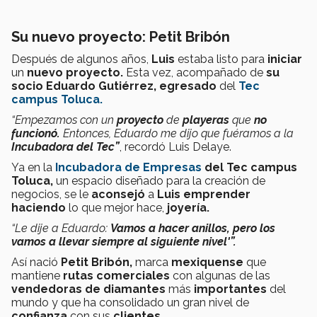
Su nuevo proyecto: Petit Bribón
Después de algunos años,
Luis
estaba listo para
iniciar
un
nuevo proyecto.
Esta vez, acompañado de
su
socio
Eduardo Gutiérrez, egresado
del
Tec
campus Toluca.
“Empezamos con un
proyecto
de
playeras
que
no
funcionó.
E
ntonces, Eduardo me dijo que fuéramos a la
Incubadora del Tec”
, recordó Luis Delaye.
Ya en la
Incubadora de Empresas
del Tec campus
Toluca,
un espacio diseñado para la creación de
negocios, se le
aconsejó
a
Luis
emprender
haciendo
lo que mejor hace,
joyería.
“Le dije a Eduardo:
Vamos a hacer anillos, pero los
vamos a llevar siempre al siguiente nivel'”.
Así nació
Petit Bribón,
marca
mexiquense
que
mantiene
rutas comerciales
con algunas de las
vendedoras de diamantes
más
importantes
del
mundo y que ha consolidado un gran nivel de
confianza
con sus
clientes.