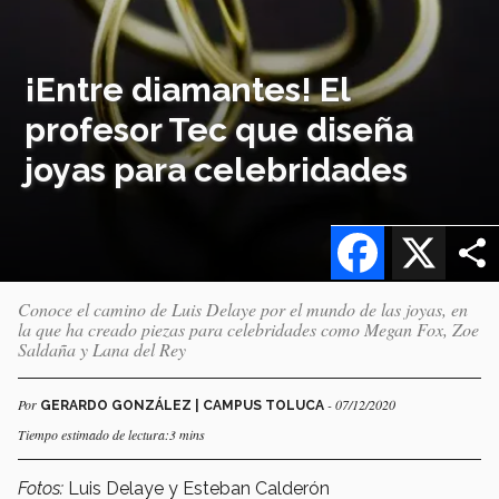
¡Entre diamantes! El
profesor Tec que diseña
joyas para celebridades
Facebook
X
Conoce el camino de Luis Delaye por el mundo de las joyas, en
la que ha creado piezas para celebridades como Megan Fox, Zoe
Saldaña y Lana del Rey
Por
- 07/12/2020
GERARDO GONZÁLEZ | CAMPUS TOLUCA
Tiempo estimado de lectura:3 mins
Fotos:
Luis Delaye y Esteban Calderón