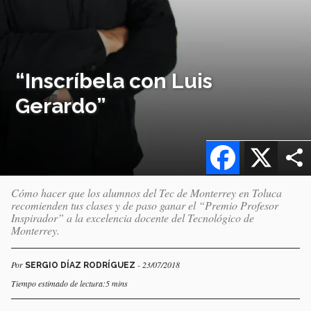
“Inscríbela con Luis
Gerardo”
Facebook
X
Cómo hacer que los alumnos del Tec de Monterrey en Toluca
recomienden tus clases y de paso ganar el “Premio Profesor
Inspirador” a la excelencia docente del Tecnológico de
Monterrey.
Por
- 23/07/2018
SERGIO DÍAZ RODRÍGUEZ
Tiempo estimado de lectura:5 mins