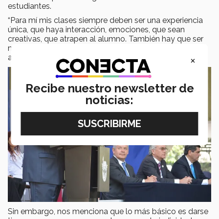
estudiantes.
“Para mí mis clases siempre deben ser una experiencia
única, que haya interacción, emociones, que sean
creativas, que atrapen al alumno. También hay que ser
muy sensible para saber adaptarse a los grupos y si
×
algo no está funcionando cambiarlo en el momento”.
Recibe nuestro newsletter de
noticias:
Sin embargo, nos menciona que lo más básico es darse