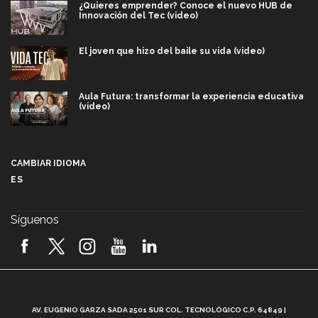
¿Quieres emprender? Conoce el nuevo HUB de
Innovación del Tec (video)
El joven que hizo del baile su vida (video)
Aula Futura: transformar la experiencia educativa
(video)
Más que un festival cultural: así es la magia de
VIBRART 2026 (video)
CAMBIAR IDIOMA
ES
Javier Guzmán: investigación con impacto social
(video)
Síguenos
¡México, en el top del mundial de robótica FIRST
2026! (video)
Vida Tec: Pasión, disciplina y básquetbol, con Gael
Adame (video)
A
AV. EUGENIO GARZA SADA 2501 SUR COL. TECNOLÓGICO C.P. 64849 |