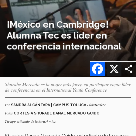
¡México en Cambridge!
Alumna Tec es líder en
conferencia internacional
Facebook
X
Shurabe Mercado es la mujer más joven en participar como líder
de conferencias en el International Youth Conference
Por
- 08/04/2022
SANDRA ALCÁNTARA | CAMPUS TOLUCA
Fotos
CORTESÍA SHURABE DANAE MERCADO GUIDO
Tiempo estimado de lectura:4 mins
Shurabe Danae Mercado Guido, estudiante de la carrera