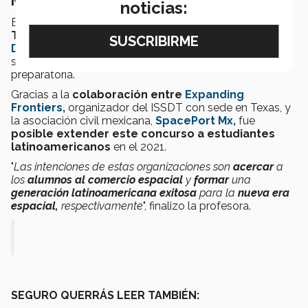
México
noticias:
El
International Space Settlement Design
Tournament
está basado en
la
Space Settlement
Design Competition
(SSDC),
la primera competencia
sobre asentamientos espaciales para alumnos de
preparatoria.
Gracias a la
colaboración entre
Expanding
Frontiers,
organizador del ISSDT con sede en Texas, y
la asociación civil mexicana,
SpacePort Mx,
fue
posible extender este concurso a estudiantes
latinoamericanos
en el 2021.
"
Las intenciones de estas organizaciones son
acercar
a
los
alumnos
al comercio espacial
y
formar
una
generación latinoamericana exitosa
para la
nueva era
espacial,
respectivamente
", finalizo la profesora.
SEGURO QUERRÁS LEER TAMBIÉN: