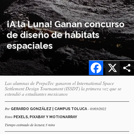
¡A la Luna! Ganan concurso
de diseño de hábitats
espaciales
Facebook
X
Las alumnas de PrepaTec ganaron el International Space
Settlement Design Tournament (ISSDT) la primera vez que se
extendió a estudiantes mexicanos
Por
- 03/03/2022
GERARDO GONZÁLEZ | CAMPUS TOLUCA
Fotos
PEXELS, PIXABAY Y MOTIONARRAY
Tiempo estimado de lectura:3 mins