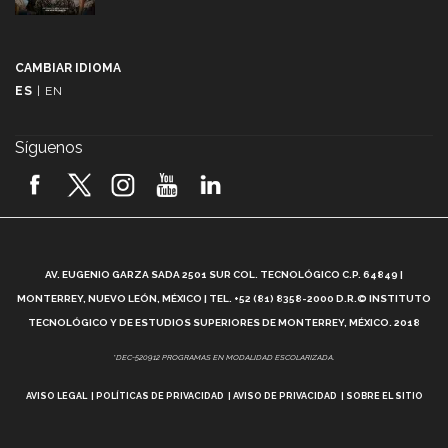
Más que un festival cultural: así es la magia de
VIBRART 2026 (video)
CAMBIAR IDIOMA
ES
|
EN
Javier Guzmán: investigación con impacto social
(video)
Síguenos
¡México, en el top del mundial de robótica FIRST
2026! (video)
Vida Tec: Pasión, disciplina y básquetbol, con Gael
Adame (video)
A
AV. EUGENIO GARZA SADA 2501 SUR COL. TECNOLÓGICO C.P. 64849 |
L
¿Cómo es el Modelo Educativo Tec? (video)
MONTERREY, NUEVO LEÓN, MÉXICO | TEL. +52 (81) 8358-2000 D.R.© INSTITUTO
TECNOLÓGICO Y DE ESTUDIOS SUPERIORES DE MONTERREY, MÉXICO. 2018
Vida Tec: Feminismo e Inteligencia Artificial, Paola
*DEC-520912 PROGRAMAS EN MODALIDAD ESCOLARIZADA.
Ricaurte (video)
AVISO LEGAL
POLÍTICAS DE PRIVACIDAD
AVISO DE PRIVACIDAD
SOBRE EL SITIO