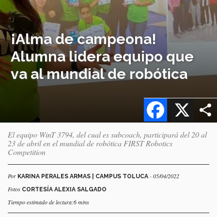
¡Alma de campeona!
Alumna lidera equipo que
va al mundial de robótica
Facebook
X
El equipo WinT 3794, del cual es subcoach, participará del 20 al
23 de abril en el mundial de robótica FIRST Robotics
Competition
Por
- 05/04/2022
KARINA PERALES ARMAS | CAMPUS TOLUCA
Fotos
CORTESÍA ALEXIA SALGADO
Tiempo estimado de lectura:6 mins