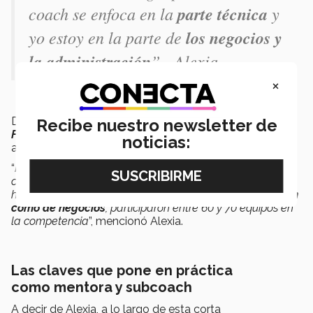
coach se enfoca en la
parte técnica
y
yo estoy en la parte de
los negocios y
la administración
”.- Alexia.
×
Del
20 al 23 de abril
asistirán al mundial de robótica
Recibe nuestro newsletter de
FIRST Robotic
Competition
. Para lograrlo, se prepararon
noticias:
a partir del mes de
enero de 2022.
“
Me parece que fue el 8 de enero de este año y la
competencia la tuvimos el 9 de marzo entonces estamos
hablando de unas
8 o 9 semanas tanto de construcción
como de negocios
, participaron entre 60 y 70 equipos en
la competencia
”, mencionó Alexia.
Las claves que pone en práctica
como mentora y subcoach
A decir de Alexia, a lo largo de esta corta