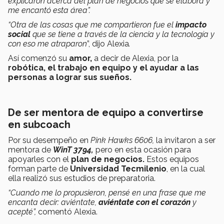
explicaron acerca del plan de negocios que se elabora y
me encantó esta área”.
“Otra de las cosas que me compartieron fue el
impacto
social
que se tiene a través de la ciencia y la tecnología y
con eso me atraparon
”, dijo Alexia
.
Así comenzó su
amor,
a decir de Alexia, por la
robótica, el trabajo en equipo y el ayudar a las
personas a lograr sus sueños.
De ser mentora de equipo a convertirse
en subcoach
Por su desempeño en
Pink Hawks 6606,
la invitaron a ser
mentora de
WinT 3794,
pero en esta ocasión para
apoyarles con el
plan de negocios.
Estos equipos
forman parte de
U
niversidad Tecmilenio
, en la cual
ella realizó sus estudios de preparatoria.
“Cuando me lo propusieron, pensé en una frase que me
encanta decir: aviéntate,
aviéntate con el corazón
y
acepté”,
comentó Alexia.