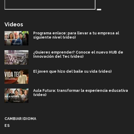
Videos
Programa enlace: para llevar a tu empresa al
siguiente nivel (video)
¿Quieres emprender? Conoce el nuevo HUB de
Innovación del Tec (video)
El joven que hizo del baile su vida (video)
Aula Futura: transformar la experiencia educativa
(video)
Más que un festival cultural: así es la magia de
VIBRART 2026 (video)
CAMBIAR IDIOMA
ES
Javier Guzmán: investigación con impacto social
(video)