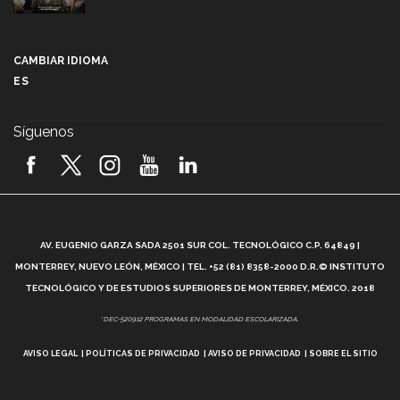
Más que un festival cultural: así es la magia de
VIBRART 2026 (video)
CAMBIAR IDIOMA
ES
Javier Guzmán: investigación con impacto social
(video)
Síguenos
¡México, en el top del mundial de robótica FIRST
2026! (video)
Vida Tec: Pasión, disciplina y básquetbol, con Gael
Adame (video)
A
AV. EUGENIO GARZA SADA 2501 SUR COL. TECNOLÓGICO C.P. 64849 |
L
¿Cómo es el Modelo Educativo Tec? (video)
MONTERREY, NUEVO LEÓN, MÉXICO | TEL. +52 (81) 8358-2000 D.R.© INSTITUTO
TECNOLÓGICO Y DE ESTUDIOS SUPERIORES DE MONTERREY, MÉXICO. 2018
Vida Tec: Feminismo e Inteligencia Artificial, Paola
*DEC-520912 PROGRAMAS EN MODALIDAD ESCOLARIZADA.
Ricaurte (video)
AVISO LEGAL
POLÍTICAS DE PRIVACIDAD
AVISO DE PRIVACIDAD
SOBRE EL SITIO