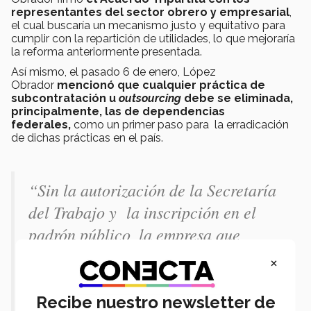
representantes del sector obrero y empresarial
,
el cual buscaría un mecanismo justo y equitativo para
cumplir con la repartición de utilidades, lo que mejoraría
la reforma anteriormente presentada.
Así mismo, el pasado 6 de enero, López
Obrador
mencionó que cualquier práctica de
subcontratación u
outsourcing
debe se eliminada,
principalmente, las de dependencias
federales,
como un primer paso para la erradicación
de dichas prácticas en el país.
“
Sin la autorización de la Secretaría
del Trabajo y la inscripción en el
padrón público, la empresa que
contrate a los outsourcings, no va a
×
tener efecto de deducción ante el SAT
y será un delito de defraudación
Recibe nuestro newsletter de