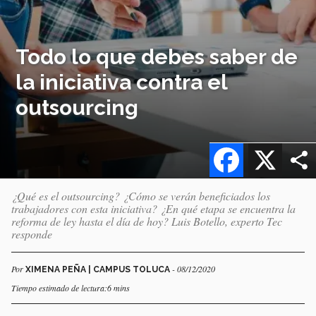
Todo lo que debes saber de
la iniciativa contra el
outsourcing
Facebook
X
¿Qué es el outsourcing? ¿Cómo se verán beneficiados los
trabajadores con esta iniciativa? ¿En qué etapa se encuentra la
reforma de ley hasta el día de hoy? Luis Botello, experto Tec
responde
Por
- 08/12/2020
XIMENA PEÑA | CAMPUS TOLUCA
Tiempo estimado de lectura:6 mins