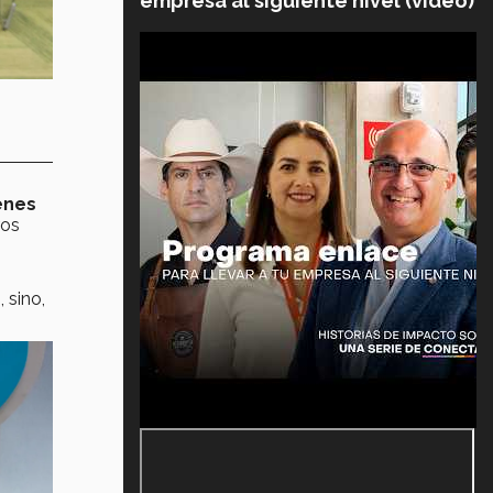
empresa al siguiente nivel (video)
enes
ros
 sino,