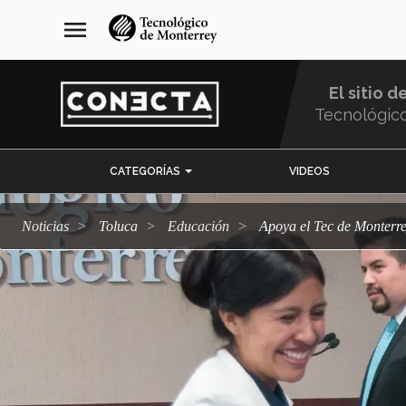
Pasar
navegación
menu
al
principal
contenido
principal
El sitio d
Tecnológic
Menu
CATEGORÍAS
VIDEOS
Comunidad
Noticias
Toluca
Educación
Apoya el Tec de Monterr