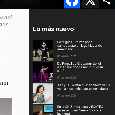
o del
dos
Lo más nuevo
Borregos CCM van por el
campeonato en Liga Mayor de
americano
06 Agosto 2026
De PrepaTec Qro al mundo: el
escenario donde nació un gran
r
sueño
06 Agosto 2026
tosos
Tec y UT Austin buscan "devolver la
voz" a hispanohablantes con afasia
05 Agosto 2026
En la ONU: mexicana y EXATEC
representó en Nueva York a la
juventud