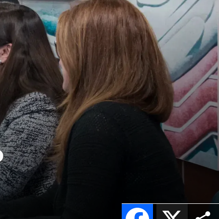
o
Facebook
X