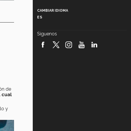
Más que un festival cultural: así es
la magia de VIBRART 2026 (video)
CAMBIAR IDIOMA
ES
Javier Guzmán: investigación con
impacto social (video)
Síguenos
¡México, en el top del mundial de
robótica FIRST 2026! (video)
Vida Tec: Pasión, disciplina y
básquetbol, con Gael Adame
(video)
¿Cómo es el Modelo Educativo
Tec? (video)
ión de
 cual
Vida Tec: Feminismo e Inteligencia
Artificial, Paola Ricaurte (video)
lo y