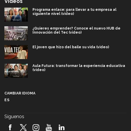
Videos
Programa enlace: para llevar a tu empresa al
siguiente nivel (video)
¿Quieres emprender? Conoce el nuevo HUB de
Innovación del Tec (video)
El joven que hizo del baile su vida (video)
Aula Futura: transformar la experiencia educativa
(video)
Más que un festival cultural: así es la magia de
VIBRART 2026 (video)
CAMBIAR IDIOMA
ES
Javier Guzmán: investigación con impacto social
(video)
Síguenos
¡México, en el top del mundial de robótica FIRST
2026! (video)