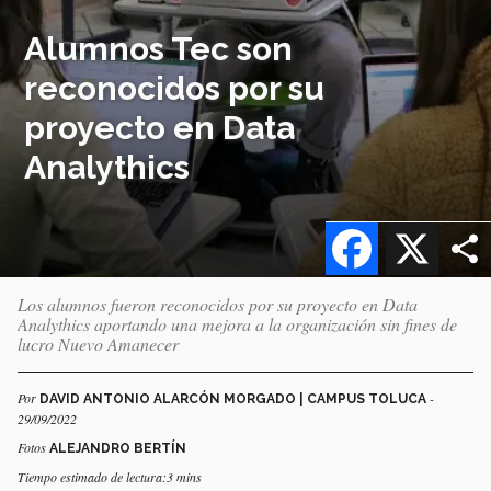
Alumnos Tec son
reconocidos por su
proyecto en Data
Analythics
Facebook
X
Los alumnos fueron reconocidos por su proyecto en Data
Analythics aportando una mejora a la organización sin fines de
lucro Nuevo Amanecer
Por
-
DAVID ANTONIO ALARCÓN MORGADO | CAMPUS TOLUCA
29/09/2022
Fotos
ALEJANDRO BERTÍN
Tiempo estimado de lectura:3 mins