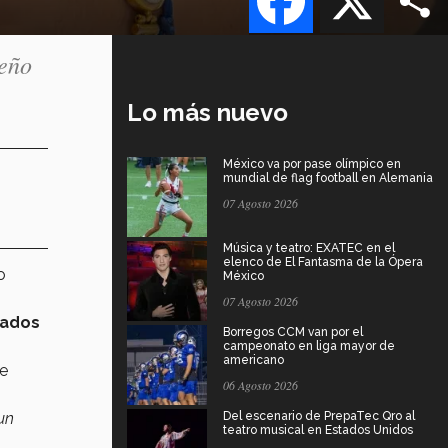
seño
Lo más nuevo
México va por pase olímpico en
mundial de flag football en Alemania
07 Agosto 2026
Música y teatro: EXATEC en el
elenco de El Fantasma de la Ópera
o
México
07 Agosto 2026
ñados
Borregos CCM van por el
campeonato en liga mayor de
americano
ue
06 Agosto 2026
un
Del escenario de PrepaTec Qro al
teatro musical en Estados Unidos