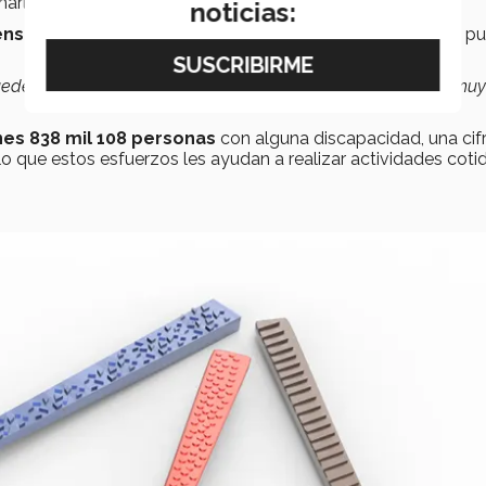
marlo de referencia. Sin embargo, no encontró nada.
noticias:
ensilios con texturas diferentes
, para que las personas p
 pueden contrastar las personas que tienen un nivel de visión mu
nes 838 mil 108 personas
con alguna discapacidad, una cif
 lo que estos esfuerzos les ayudan a realizar actividades coti