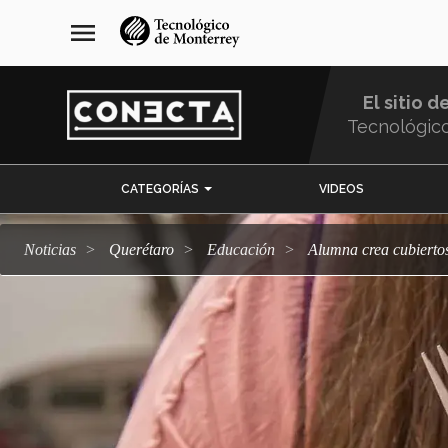
Pasar
navegación
menu
al
principal
contenido
principal
El sitio d
Tecnológic
Menu
CATEGORÍAS
VIDEOS
Comunidad
Noticias
Querétaro
Educación
Alumna crea cubierto