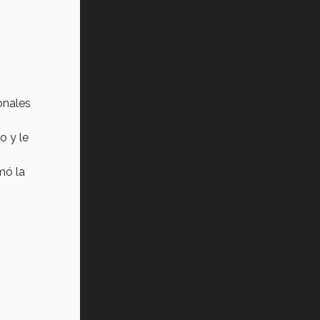
onales
o y le
mó la