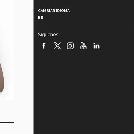
Más que un festival cultural: así es
la magia de VIBRART 2026 (video)
CAMBIAR IDIOMA
ES
Javier Guzmán: investigación con
impacto social (video)
Síguenos
¡México, en el top del mundial de
robótica FIRST 2026! (video)
Vida Tec: Pasión, disciplina y
básquetbol, con Gael Adame
(video)
¿Cómo es el Modelo Educativo
Tec? (video)
Vida Tec: Feminismo e Inteligencia
Artificial, Paola Ricaurte (video)