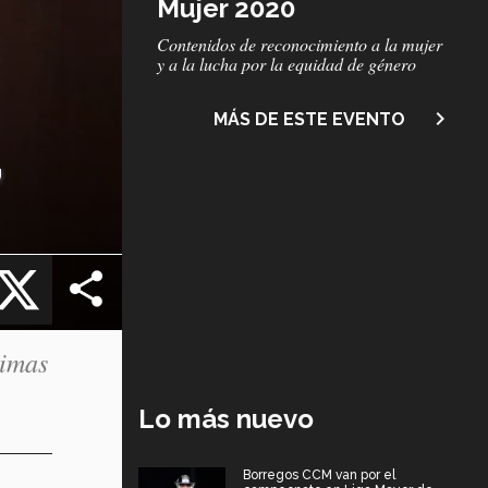
Mujer 2020
Subtítulo
Contenidos de reconocimiento a la mujer
y a la lucha por la equidad de género
navigate_next
MÁS DE ESTE EVENTO
,
cebook
X
timas
Lo más nuevo
Borregos CCM van por el