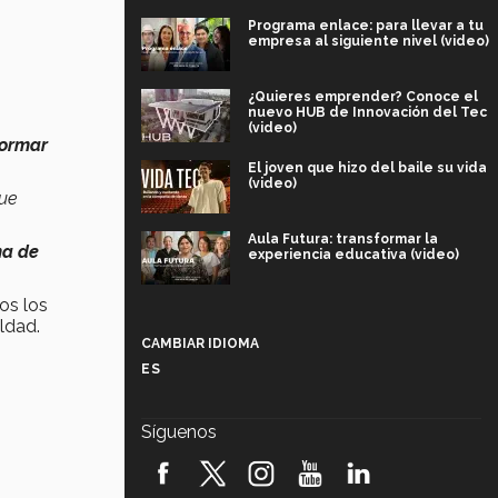
Programa enlace: para llevar a tu
empresa al siguiente nivel (video)
¿Quieres emprender? Conoce el
nuevo HUB de Innovación del Tec
(video)
formar
El joven que hizo del baile su vida
(video)
que
Aula Futura: transformar la
ma de
experiencia educativa (video)
os los
Más que un festival cultural: así es
ldad.
la magia de VIBRART 2026 (video)
CAMBIAR IDIOMA
ES
Javier Guzmán: investigación con
impacto social (video)
Síguenos
¡México, en el top del mundial de
robótica FIRST 2026! (video)