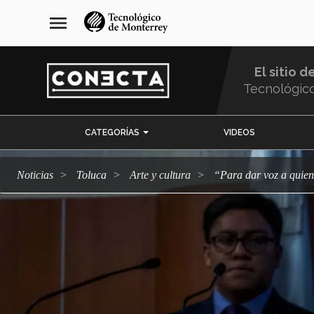
Pasar
navegación
menu
al
principal
contenido
principal
El sitio d
Tecnológic
Menu
CATEGORÍAS
VIDEOS
Comunidad
Noticias
Toluca
arte y cultura
“Para dar voz a qui