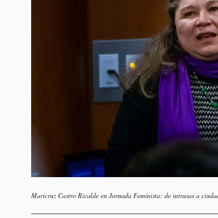
Maricruz Castro Ricalde en Jornada Feminista: de intrusas a ciuda