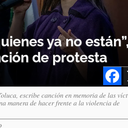
quienes ya no están”
ción de protesta
Fa
oluca, escribe canción en memoria de las víc
na manera de hacer frente a la violencia de
0