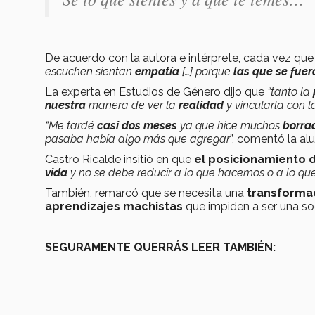
De acuerdo con la autora e intérprete, cada vez que 
escuchen sientan
empatía
[…] porque
las que se fuer
La experta en Estudios de Género dijo que
“tanto la
nuestra
manera de ver la
realidad
y vincularla con l
“Me tardé
casi dos meses
ya que hice muchos
borra
pasaba había algo más que agregar
”, comentó la al
Castro Ricalde insitió en que
el posicionamiento 
vida
y no se debe reducir a lo que hacemos o a lo q
También, remarcó que se necesita una
transformac
aprendizajes machistas
que impiden a ser una so
SEGURAMENTE QUERRÁS LEER TAMBIÉN: