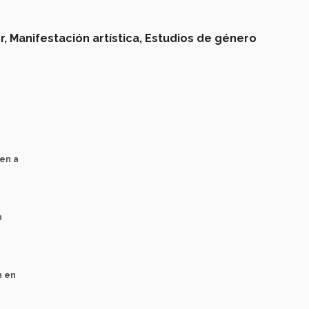
r,
Manifestación artística,
Estudios de género
nen a
n
n en