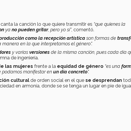
canta la canción lo que quiere transmitir es
“que quienes la
on
ya
no pueden gritar
, pero yo sí”
, comentó.
producción como la recepción artística
son formas de
trans
a manera en la que interpretamos el género”.
dores
y varias
versiones
de la misma canción, pues cada día 
umna de ingeniería.
de las mujeres
frente a la
equidad de género
“es una
for
ue podamos manifestar en
un día concreto
”.
ión cultural
de orden social en el que
se desprendan
tod
ciedad en armonía, donde se se tenga un lugar en pie de igua