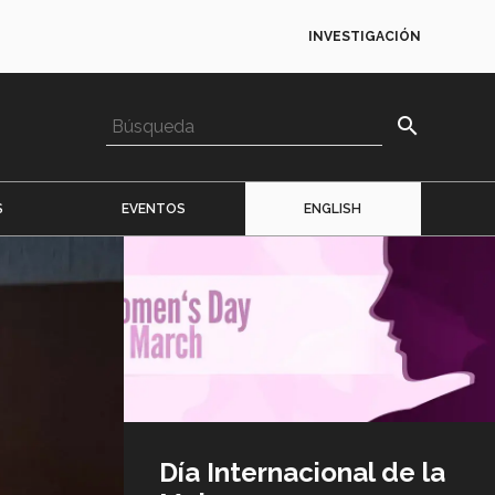
INVESTIGACIÓN
search
S
EVENTOS
ENGLISH
Imagen
o
logo
Día Internacional de la