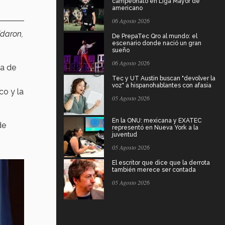
campeonato en Liga Mayor de
americano
06 Agosto 2026
idaron,
De PrepaTec Qro al mundo: el
escenario donde nació un gran
sueño
06 Agosto 2026
a de
Tec y UT Austin buscan "devolver la
voz" a hispanohablantes con afasia
co y la
05 Agosto 2026
En la ONU: mexicana y EXATEC
de
representó en Nueva York a la
juventud
05 Agosto 2026
El escritor que dice que la derrota
también merece ser contada
05 Agosto 2026