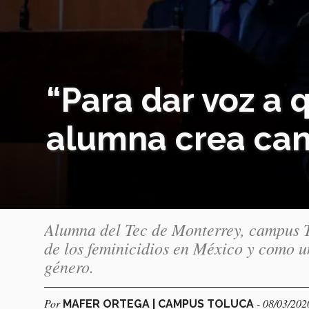
“Para dar voz a 
alumna crea can
Alumna del Tec de Monterrey, campus T
de los feminicidios en México y como u
género.
Por
- 08/03/202
MAFER ORTEGA | CAMPUS TOLUCA