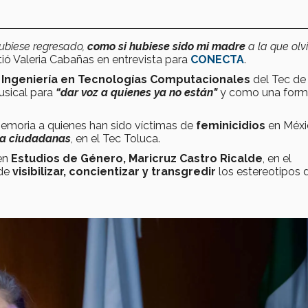
ubiese regresado,
como si hubiese sido mi madre
a la que olv
ió Valeria Cabañas en entrevista para
CONECTA
.
e
Ingeniería en Tecnologías Computacionales
del Tec de
usical para
“dar voz a quienes ya no están"
y como una form
emoria a quienes han sido víctimas de
feminicidios
en Méxi
s a ciudadanas
, en el Tec Toluca.
 en
Estudios de Género, Maricruz Castro Ricalde
, en el
de
visibilizar, concientizar y transgredir
los estereotipos 