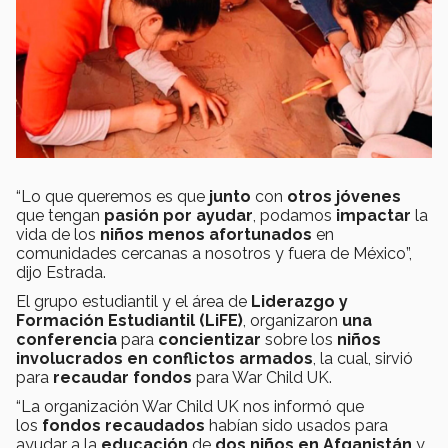
“Lo que queremos es que
junto
con
otros jóvenes
que tengan
pasión por ayudar
, podamos
impactar
la
vida de los
niños menos afortunados
en
comunidades cercanas a nosotros y fuera de México”,
dijo Estrada.
El grupo estudiantil y el área de
Liderazgo y
Formación Estudiantil (LiFE)
, organizaron
una
conferencia
para
concientizar
sobre los
niños
involucrados en conflictos armados
, la cual, sirvió
para
recaudar fondos
para War Child UK.
“La organización War Child UK nos informó que
los
fondos recaudados
habían sido usados para
ayudar a la
educación
de
dos niños en Afganistán
y