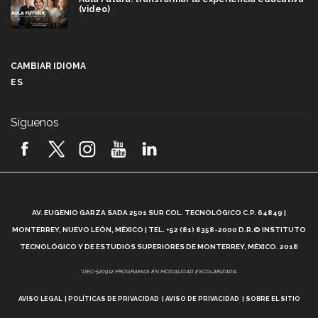
(video)
Más que un festival cultural: así es la magia de
VIBRART 2026 (video)
CAMBIAR IDIOMA
ES
Javier Guzmán: investigación con impacto social
(video)
Síguenos
¡México, en el top del mundial de robótica FIRST
2026! (video)
Vida Tec: Pasión, disciplina y básquetbol, con Gael
Adame (video)
A
AV. EUGENIO GARZA SADA 2501 SUR COL. TECNOLÓGICO C.P. 64849 |
L
¿Cómo es el Modelo Educativo Tec? (video)
MONTERREY, NUEVO LEÓN, MÉXICO | TEL. +52 (81) 8358-2000 D.R.© INSTITUTO
TECNOLÓGICO Y DE ESTUDIOS SUPERIORES DE MONTERREY, MÉXICO. 2018
Vida Tec: Feminismo e Inteligencia Artificial, Paola
*DEC-520912 PROGRAMAS EN MODALIDAD ESCOLARIZADA.
Ricaurte (video)
AVISO LEGAL
POLÍTICAS DE PRIVACIDAD
AVISO DE PRIVACIDAD
SOBRE EL SITIO