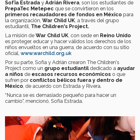
Sofïa Estrada
y
Adrián Rivera
, son los estudiantes de
PrepaTec Metepec
que se convirtieron en los
primeros recaudadores de fondos
en México
para
la organización,
War Child UK
, a través del grupo
estudiantil,
The Children's Project.
La misión de
War Child UK
, con sede en
Reino Unido
es proteger, educar y hacer válidos los derechos de los
niños envueltos en una guerra, de acuerdo con su sitio
oficial,
www.warchild.org.uk
Por su parte, Sofía y Adrián crearon The Children's
Project como un
grupo estudiantil
dedicado a
ayudar
a niños
de
escasos recursos económicos
o que
sufren por
conflictos bélicos
fuera y dentro de
México
, de acuerdo con Estrada y Rivera.
“Nunca se es demasiado pequeño para hacer un
cambio”, mencionó, Sofía Estrada.