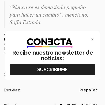
“Nunca se es demasiado pequeño
para hacer un cambio”, mencionó,
Sofía Estrada.
Actualmente, los dos alumnos de PrepaTec
continúan
×
trabajando
por la
causa
que han adoptado a través
del grupo estudiantil y otras actividades; como Sofia
Estrada, quien escribe para
UNICEF Voices of Youth
,
Recibe nuestro newsletter de
sobre los derechos de los niños.
noticias:
Campus:
Toluca
Escuelas:
PrepaTec