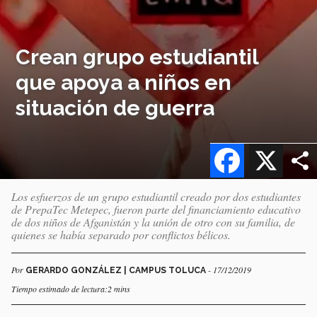
Crean grupo estudiantil
que apoya a niños en
situación de guerra
Facebook
X
Los esfuerzos de un grupo estudiantil creado por dos estudiantes
de PrepaTec Metepec, fueron parte del financiamiento educativo
de dos niños de Afganistán y la unión de otro con su familia, de
quienes se había separado por conflictos bélicos.
Por
- 17/12/2019
GERARDO GONZÁLEZ | CAMPUS TOLUCA
Tiempo estimado de lectura:2 mins