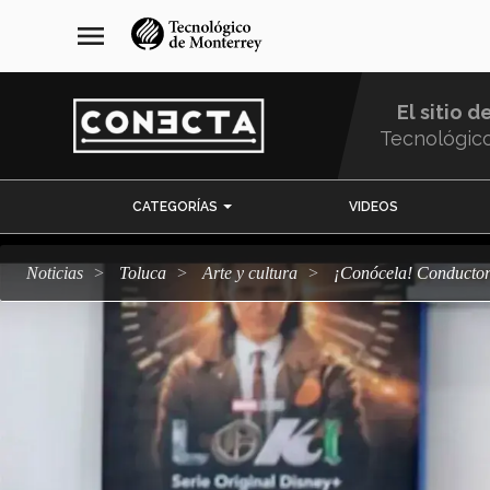
Pasar
navegación
menu
al
principal
contenido
principal
El sitio d
Tecnológic
Menu
CATEGORÍAS
VIDEOS
Comunidad
Noticias
Toluca
arte y cultura
¡Conócela! Conducto