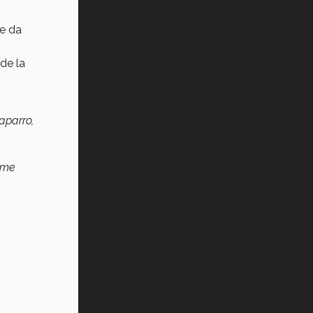
ue da
de la
aparro,
 me