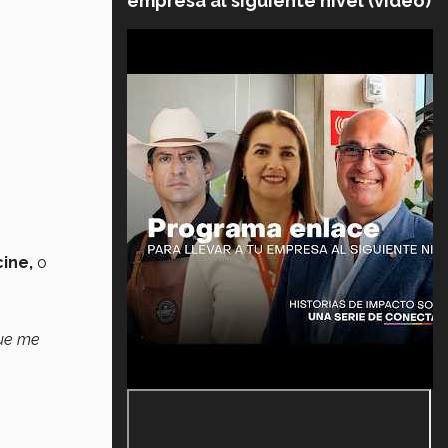
empresa al siguiente nivel (video)
ine,
o
que me