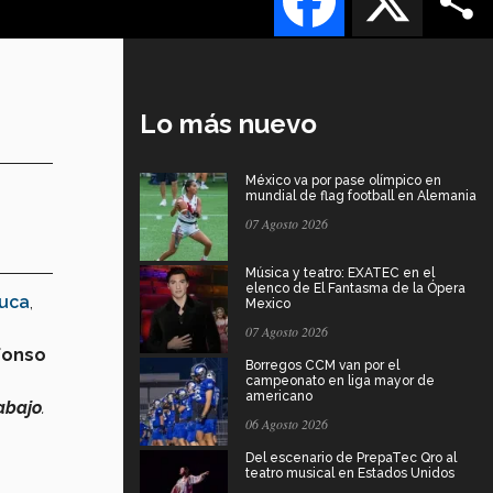
Lo más nuevo
México va por pase olímpico en
mundial de flag football en Alemania
07 Agosto 2026
Música y teatro: EXATEC en el
elenco de El Fantasma de la Ópera
luca
,
Mexico
07 Agosto 2026
lfonso
Borregos CCM van por el
campeonato en liga mayor de
americano
rabajo
.
06 Agosto 2026
Del escenario de PrepaTec Qro al
teatro musical en Estados Unidos