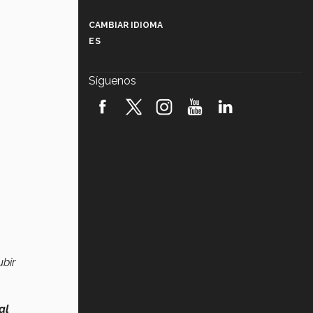
Más que un festival cultural: así es
la magia de VIBRART 2026 (video)
CAMBIAR IDIOMA
ES
Javier Guzmán: investigación con
impacto social (video)
Síguenos
¡México, en el top del mundial de
robótica FIRST 2026! (video)
Vida Tec: Pasión, disciplina y
básquetbol, con Gael Adame
(video)
¿Cómo es el Modelo Educativo
Tec? (video)
Vida Tec: Feminismo e Inteligencia
Artificial, Paola Ricaurte (video)
bir
al