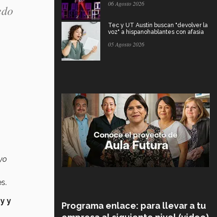
06 Agosto 2026
edo
Tec y UT Austin buscan "devolver la
voz" a hispanohablantes con afasia
05 Agosto 2026
yo
es.
y y
Programa enlace: para llevar a tu