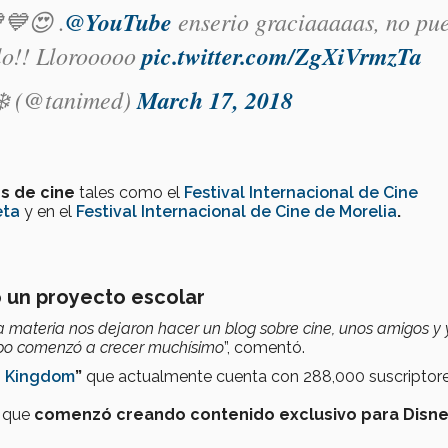
💙😍 .
@YouTube
enserio graciaaaaas, no pu
lo!! Llorooooo
pic.twitter.com/ZgXiVrmzTa
❄️ (@tanimed)
March 17, 2018
s de cine
tales como el
Festival Internacional de Cine
eta
y en el
Festival Internacional de Cine de Morelia
.
 un proyecto escolar
ateria nos dejaron hacer un blog sobre cine, unos amigos y 
mpo comenzó a crecer muchísimo
”, comentó.
 Kingdom
”
que actualmente cuenta con 288,000 suscriptor
A que
comenzó creando contenido exclusivo para Disne