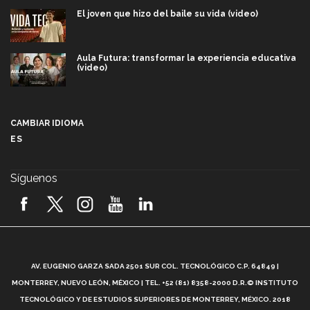
El joven que hizo del baile su vida (video)
Aula Futura: transformar la experiencia educativa
(video)
Más que un festival cultural: así es la magia de
VIBRART 2026 (video)
CAMBIAR IDIOMA
ES
Javier Guzmán: investigación con impacto social
(video)
Síguenos
¡México, en el top del mundial de robótica FIRST
2026! (video)
Vida Tec: Pasión, disciplina y básquetbol, con Gael
Adame (video)
A
AV. EUGENIO GARZA SADA 2501 SUR COL. TECNOLÓGICO C.P. 64849 |
L
¿Cómo es el Modelo Educativo Tec? (video)
MONTERREY, NUEVO LEÓN, MÉXICO | TEL. +52 (81) 8358-2000 D.R.© INSTITUTO
TECNOLÓGICO Y DE ESTUDIOS SUPERIORES DE MONTERREY, MÉXICO. 2018