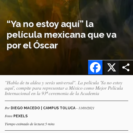
“Ya no estoy aquí” la
película mexicana que va
por el Óscar
Facebook
X
"Habla de tu aldea y serás universal". La película 'Ya no estoy
aquí', compite para representar a México como Mejor Película
Internacional en la 93ª ceremonia de la Academia
Por
- 11/03/2021
DIEGO MACEDO | CAMPUS TOLUCA
Fotos
PEXELS
Tiempo estimado de lectura:5 mins