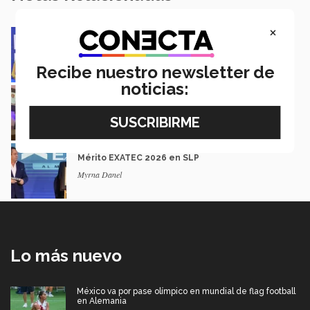
×
Impacto y legado: Marcela Velasco, ganadora
del Premio Mérito EXATEC
Guillermo Solorio
Recibe nuestro newsletter de
noticias:
Docencia con propósito: la historia de Debbie
Hernández
Isabel Martínez
Lidera industria acerera y recibe Premio al
Mérito EXATEC 2026 en SLP
Myrna Danel
Lo más nuevo
México va por pase olímpico en mundial de flag football
en Alemania