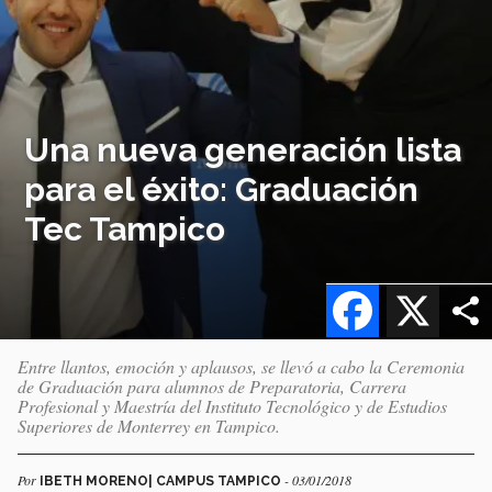
Una nueva generación lista
para el éxito: Graduación
Tec Tampico
Facebook
X
Entre llantos, emoción y aplausos, se llevó a cabo la Ceremonia
de Graduación para alumnos de Preparatoria, Carrera
Profesional y Maestría del Instituto Tecnológico y de Estudios
Superiores de Monterrey en Tampico.
Por
- 03/01/2018
IBETH MORENO| CAMPUS TAMPICO