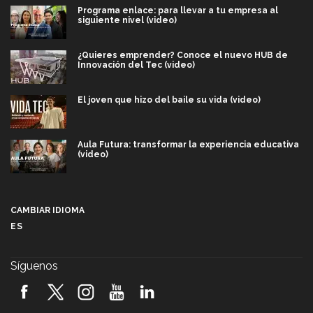
Programa enlace: para llevar a tu empresa al
siguiente nivel (video)
¿Quieres emprender? Conoce el nuevo HUB de
Innovación del Tec (video)
El joven que hizo del baile su vida (video)
Aula Futura: transformar la experiencia educativa
(video)
Más que un festival cultural: así es la magia de
VIBRART 2026 (video)
CAMBIAR IDIOMA
ES
Javier Guzmán: investigación con impacto social
(video)
Síguenos
¡México, en el top del mundial de robótica FIRST
2026! (video)