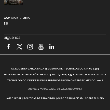
Más que un festival cultural: así es la magia de
VIBRART 2026 (video)
CAMBIAR IDIOMA
ES
Javier Guzmán: investigación con impacto social
(video)
Síguenos
¡México, en el top del mundial de robótica FIRST
2026! (video)
Vida Tec: Pasión, disciplina y básquetbol, con Gael
Adame (video)
A
AV. EUGENIO GARZA SADA 2501 SUR COL. TECNOLÓGICO C.P. 64849 |
L
¿Cómo es el Modelo Educativo Tec? (video)
MONTERREY, NUEVO LEÓN, MÉXICO | TEL. +52 (81) 8358-2000 D.R.© INSTITUTO
TECNOLÓGICO Y DE ESTUDIOS SUPERIORES DE MONTERREY, MÉXICO. 2018
Vida Tec: Feminismo e Inteligencia Artificial, Paola
*DEC-520912 PROGRAMAS EN MODALIDAD ESCOLARIZADA.
Ricaurte (video)
AVISO LEGAL
POLÍTICAS DE PRIVACIDAD
AVISO DE PRIVACIDAD
SOBRE EL SITIO