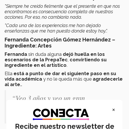
"Siempre he creído fielmente que el presente en que nos
encontramos es consecuencia completa de nuestras
acciones. Por eso, no cambiaría nada.
"Cada una de las experiencias me han dejado
enseñanzas que me han puesto donde estoy hoy.”.
Fernanda Concepción Gómez Hernández –
Ingrediente: Artes
Fernanda
sin duda alguna
dejó huella en los
escenarios de la PrepaTec
,
convirtiendo su
ingrediente en el artístico
.
Ella
está a punto de dar el siguiente paso en su
vida académica
y no le queda más que
agradecerle
al arte
…
“Veo 3 años y veo un gran
crecimiento. Sin el arte, eso no
×
hubiera sido lo mismo.”
Recibe nuestro newsletter de