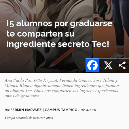
¡5 alumnos por graduarse
te comparten su
ingrediente secreto Tec!
Facebook
X
Ana Paola Paz, Otto Kryszat, Fernanda Gómez, José Tobón y
Mónica Blanco definitivamente tienen ingredientes que forman
un alumno Tec. Ellos nos comparten sus logros y experiencias
antes de graduarse.
Por
- 26/04/2020
FERMÍN NARVÁEZ | CAMPUS TAMPICO
Tiempo estimado de lectura:5 mins