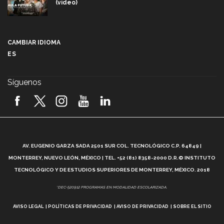
(video)
Más que un festival cultural: así es la magia de
VIBRART 2026 (video)
CAMBIAR IDIOMA
ES
Javier Guzmán: investigación con impacto social
(video)
Síguenos
¡México, en el top del mundial de robótica FIRST
2026! (video)
Vida Tec: Pasión, disciplina y básquetbol, con Gael
Adame (video)
A
AV. EUGENIO GARZA SADA 2501 SUR COL. TECNOLÓGICO C.P. 64849 |
L
¿Cómo es el Modelo Educativo Tec? (video)
MONTERREY, NUEVO LEÓN, MÉXICO | TEL. +52 (81) 8358-2000 D.R.© INSTITUTO
TECNOLÓGICO Y DE ESTUDIOS SUPERIORES DE MONTERREY, MÉXICO. 2018
Vida Tec: Feminismo e Inteligencia Artificial, Paola
*DEC-520912 PROGRAMAS EN MODALIDAD ESCOLARIZADA.
Ricaurte (video)
AVISO LEGAL
POLÍTICAS DE PRIVACIDAD
AVISO DE PRIVACIDAD
SOBRE EL SITIO