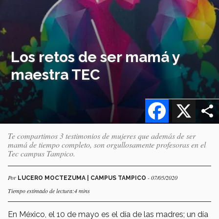
Los retos de ser mamá y
maestra TEC
Facebook
X
Te compartimos 3 testimonios de mujeres que además de ser
mamá de tiempo completo, son orgullosamente profesoras en el
Tec campus Tampico.
Por
- 07/05/2020
LUCERO MOCTEZUMA | CAMPUS TAMPICO
Tiempo estimado de lectura:4 mins
En México, el 10 de mayo es el día de las madres; un día