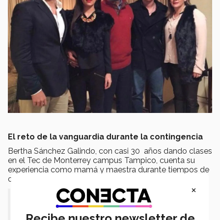
El reto de la vanguardia durante la contingencia
Bertha Sánchez Galindo, con casi 30 años dando clases
en el Tec de Monterrey campus Tampico, cuenta su
experiencia como mamá y maestra durante tiempos de
cuarentena.
×
"Al ser madre y maestra encuentras el
equilibrio que es tu casa y el
Recibe nuestro newsletter de