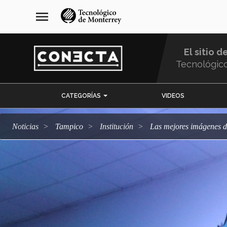
Pasar
navegación
menu
al
principal
contenido
principal
El sitio d
Tecnológic
Menu
CATEGORÍAS
VIDEOS
Comunidad
Noticias
Tampico
Institución
Las mejores imágenes d