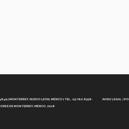
Aviso
Legal
49 | MONTERREY, NUEVO LEÓN, MÉXICO | TEL. +52 (81) 8358-
AVISO LEGAL
PO
ORES DE MONTERREY, MÉXICO. 2018