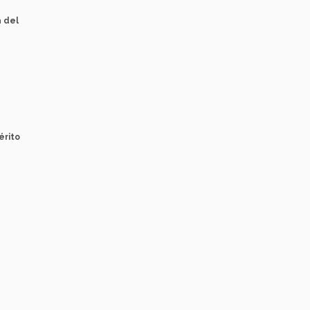
a del
érito