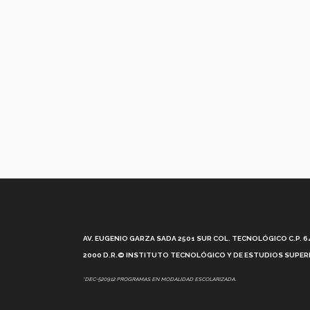
AV. EUGENIO GARZA SADA 2501 SUR COL. TECNOLÓGICO C.P. 648
2000 D.R.© INSTITUTO TECNOLÓGICO Y DE ESTUDIOS SUPERI
*DEC-520912 PROGRAMAS EN MODALIDAD ESCOLARIZADA.