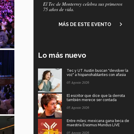
El Tec de Monterrey celebra sus primeros
75 años de vida.
navigate_next
MÁS DE ESTE EVENTO
Lo más nuevo
Tec y UT Austin buscan "devolver la
voz" a hispanohablantes con afasia
05 Agosto 2026
El escritor que dice que la derrota
también merece ser contada
05 Agosto 2026
Entre miles: mexicana gana beca de
maestría Erasmus Mundus LIVE
05 Agosto 2026