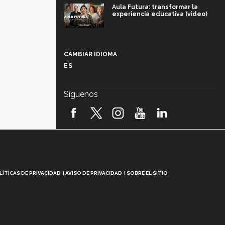
Aula Futura: transformar la
experiencia educativa (video)
Más que un festival cultural: así es
la magia de VIBRART 2026 (video)
CAMBIAR IDIOMA
ES
Javier Guzmán: investigación con
impacto social (video)
Síguenos
¡México, en el top del mundial de
robótica FIRST 2026! (video)
Vida Tec: Pasión, disciplina y
básquetbol, con Gael Adame
(video)
¿Cómo es el Modelo Educativo
LÍTICAS DE PRIVACIDAD
AVISO DE PRIVACIDAD
SOBRE EL SITIO
Tec? (video)
Vida Tec: Feminismo e Inteligencia
Artificial, Paola Ricaurte (video)