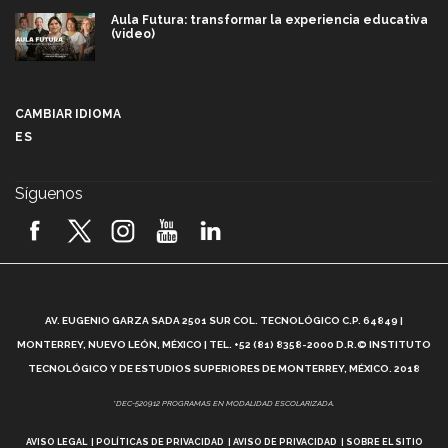
Aula Futura: transformar la experiencia educativa
(video)
Más que un festival cultural: así es la magia de
VIBRART 2026 (video)
CAMBIAR IDIOMA
ES
Javier Guzmán: investigación con impacto social
(video)
Síguenos
¡México, en el top del mundial de robótica FIRST
2026! (video)
Vida Tec: Pasión, disciplina y básquetbol, con Gael
Adame (video)
A
AV. EUGENIO GARZA SADA 2501 SUR COL. TECNOLÓGICO C.P. 64849 |
L
¿Cómo es el Modelo Educativo Tec? (video)
MONTERREY, NUEVO LEÓN, MÉXICO | TEL. +52 (81) 8358-2000 D.R.© INSTITUTO
TECNOLÓGICO Y DE ESTUDIOS SUPERIORES DE MONTERREY, MÉXICO. 2018
Vida Tec: Feminismo e Inteligencia Artificial, Paola
*DEC-520912 PROGRAMAS EN MODALIDAD ESCOLARIZADA.
Ricaurte (video)
AVISO LEGAL
POLÍTICAS DE PRIVACIDAD
AVISO DE PRIVACIDAD
SOBRE EL SITIO