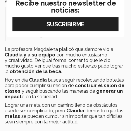
vida emprendedora.
Recibe nuestro newsletter de
noticias:
"Yo lo veía imposible, pero miss
Magda siempre me motivó y estuvo
ahí conmigo". Comentó Daniela.
La profesora Magdalena platicó que siempre vio a
Claudia y a su equipo
con mucho entusiasmo
y creatividad. De igual forma, comentó que le dio
mucho gusto ver que tras mucho esfuerzo pudo lograr
la
obtención de la beca
.
Hoy en día
Claudia
busca seguir recolectando botellas
para poder cumplir su misión de
construir el salón de
clases
y seguir buscando las maneras de
generar un
impact
o en la sociedad.
Lograr una meta con un camino lleno de obstáculos
puede ser complicado, pero
Claudia
demostró que las
metas
se pueden cumplir sin importar que tan difíciles
sean siempre con la mejor actitud.