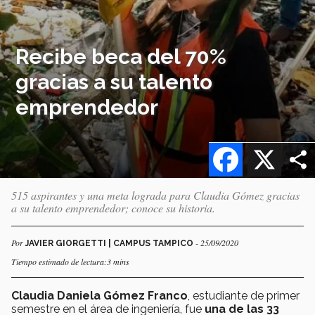
Recibe beca del 70%
gracias a su talento
emprendedor
Facebook
X
515 aspirantes y una meta lograda para Claudia Gómez gracias
a su talento emprendedor; conoce su historia.
Por
- 25/09/2020
JAVIER GIORGETTI | CAMPUS TAMPICO
Tiempo estimado de lectura:3 mins
Claudia Daniela Gómez Franco
, estudiante de primer
semestre en el área de ingeniería, fue
una de las 33