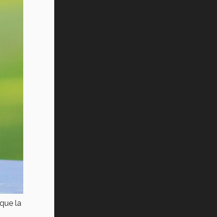
 que
la