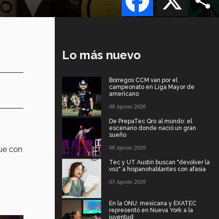
Lo más nuevo
Borregos CCM van por el
campeonato en Liga Mayor de
americano
06 Agosto 2026
De PrepaTec Qro al mundo: el
escenario donde nació un gran
sueño
06 Agosto 2026
ue con
Tec y UT Austin buscan "devolver la
voz" a hispanohablantes con afasia
05 Agosto 2026
En la ONU: mexicana y EXATEC
representó en Nueva York a la
juventud