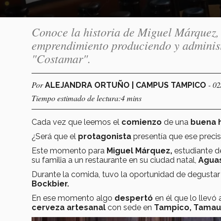
Conoce la historia de Miguel Márquez, 
emprendimiento produciendo y administ
"Costamar".
Por
- 0
ALEJANDRA ORTUÑO | CAMPUS TAMPICO
Tiempo estimado de lectura:4 mins
Cada vez que leemos el
comienzo
de una
buena h
¿Será que el
protagonista
presentía que ese preci
Este momento para
Miguel Márquez,
estudiante 
su familia a un restaurante en su ciudad natal,
Aguas
Durante la comida, tuvo la oportunidad de degusta
Bockbier.
En ese momento algo
despertó
en él que lo llevó
cerveza artesanal
con sede en
Tampico, Tamaul