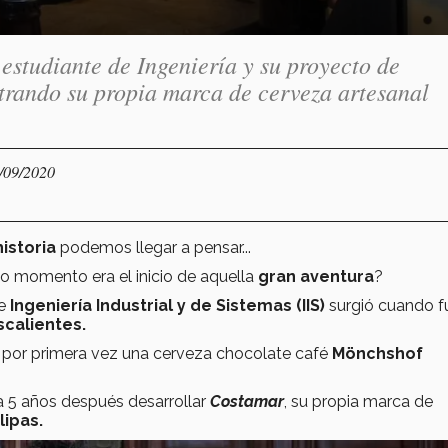
estudiante de Ingeniería y su proyecto de
rando su propia marca de cerveza artesanal
2/09/2020
istoria
podemos llegar a pensar...
so momento era el inicio de aquella
gran aventura
?
de
Ingeniería Industrial y de Sistemas (IIS)
surgió cuando f
calientes.
r por primera vez una cerveza chocolate café
Mönchshof
 a 5 años después desarrollar
Costamar
, su propia marca de
ipas.