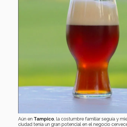
Aún en
Tampico
, la costumbre familiar seguía y m
ciudad tenía un gran potencial en el negocio cervece