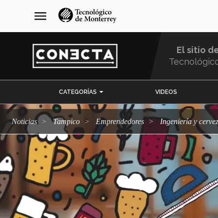
Pasar
navegación
menu
al
principal
contenido
principal
El sitio d
Tecnológic
Menu
CATEGORÍAS
VIDEOS
Comunidad
Noticias
Tampico
emprendedores
Ingeniería y cerve