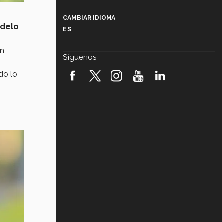
Más que un festival cultural: así es
la magia de VIBRART 2026 (video)
CAMBIAR IDIOMA
delo
ES
Javier Guzmán: investigación con
impacto social (video)
ón
Síguenos
¡México, en el top del mundial de
do lo
robótica FIRST 2026! (video)
Vida Tec: Pasión, disciplina y
básquetbol, con Gael Adame
(video)
¿Cómo es el Modelo Educativo
Tec? (video)
Vida Tec: Feminismo e Inteligencia
Artificial, Paola Ricaurte (video)