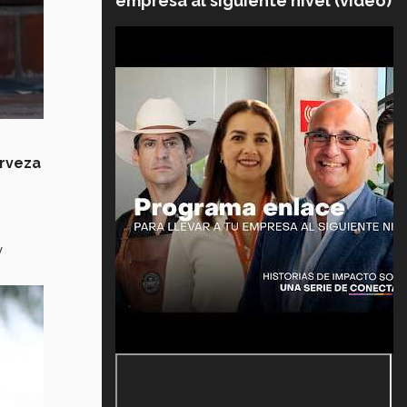
empresa al siguiente nivel (video)
rveza
y