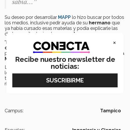
sabía…”
Su deseo por desarrollar
MAPP
lo hizo buscar por todos
los medios, inclusive pedir ayuda de su
hermano
que
ya había cursado esas materias y podía explicarle las
dudas que iba teniendo en sus
clases.
×
"La
perseverancia, constancia
y sobre todo gran
confianza
en sí mismo y en su
capacidad
hicieron
posible para
Eduardo
cumplir su meta.", comentó
Sofía
Recibe nuestro newsletter de
Muñoz
, profesora del
área de ingeniería.
noticias:
La aventura de
Eduardo
apenas comienza, y él mismo
lo menciona: "El inicio puede ser difícil pero si mantienes
tus objetivos claros, tu momento llegará...", así que no te
rindas y sigue tus
sueños.
Campus:
Tampico