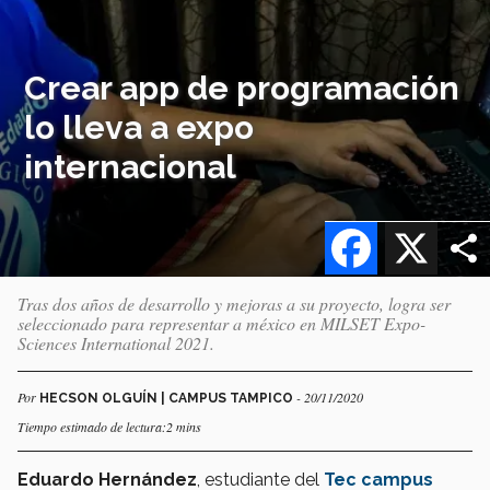
Crear app de programación
lo lleva a expo
internacional
Facebook
X
Tras dos años de desarrollo y mejoras a su proyecto, logra ser
seleccionado para representar a méxico en MILSET Expo-
Sciences International 2021.
Por
- 20/11/2020
HECSON OLGUÍN | CAMPUS TAMPICO
Tiempo estimado de lectura:2 mins
Eduardo Hernández
, estudiante del
Tec campus