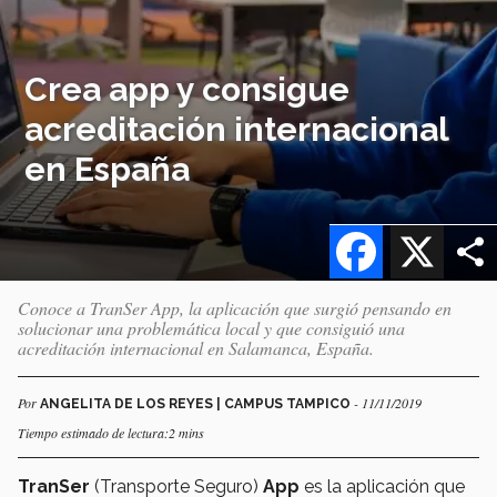
Crea app y consigue
acreditación internacional
en España
Facebook
X
Conoce a TranSer App, la aplicación que surgió pensando en
solucionar una problemática local y que consiguió una
acreditación internacional en Salamanca, España.
Por
- 11/11/2019
ANGELITA DE LOS REYES | CAMPUS TAMPICO
Tiempo estimado de lectura:2 mins
TranSer
(Transporte Seguro)
App
es la aplicación que