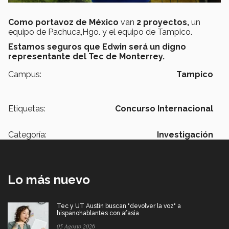
Como portavoz de México
van
2 proyectos,
un
equipo de Pachuca,Hgo. y el equipo de Tampico.
Estamos seguros que Edwin será un digno
representante del Tec de Monterrey.
Campus:
Tampico
Etiquetas:
Concurso Internacional
Categoría:
Investigación
Lo más nuevo
Tec y UT Austin buscan "devolver la voz" a
hispanohablantes con afasia
05 Agosto 2026