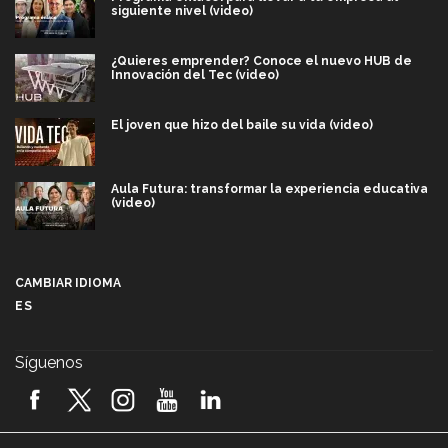
siguiente nivel (video)
¿Quieres emprender? Conoce el nuevo HUB de
Innovación del Tec (video)
El joven que hizo del baile su vida (video)
Aula Futura: transformar la experiencia educativa
(video)
Más que un festival cultural: así es la magia de
VIBRART 2026 (video)
CAMBIAR IDIOMA
ES
Javier Guzmán: investigación con impacto social
(video)
Síguenos
¡México, en el top del mundial de robótica FIRST
2026! (video)
Vida Tec: Pasión, disciplina y básquetbol, con Gael