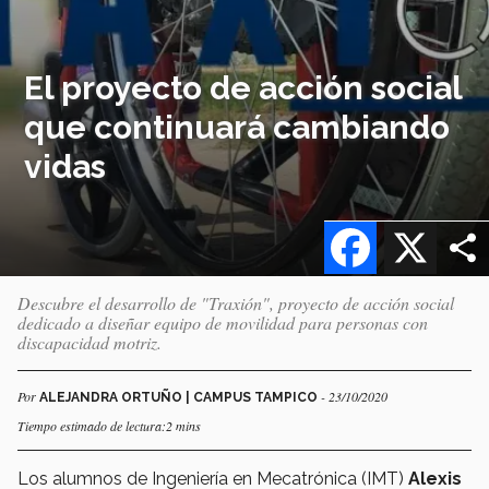
El proyecto de acción social
que continuará cambiando
vidas
Facebook
X
Descubre el desarrollo de "Traxión", proyecto de acción social
dedicado a diseñar equipo de movilidad para personas con
discapacidad motriz.
Por
- 23/10/2020
ALEJANDRA ORTUÑO | CAMPUS TAMPICO
Tiempo estimado de lectura:2 mins
Los alumnos de Ingeniería en Mecatrónica (IMT)
Alexis