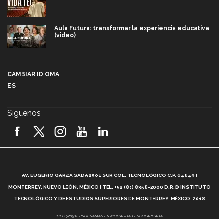
Aula Futura: transformar la experiencia educativa
(video)
Más que un festival cultural: así es la magia de
VIBRART 2026 (video)
CAMBIAR IDIOMA
ES
Javier Guzmán: investigación con impacto social
(video)
Síguenos
¡México, en el top del mundial de robótica FIRST
2026! (video)
Vida Tec: Pasión, disciplina y básquetbol, con Gael
Adame (video)
A
AV. EUGENIO GARZA SADA 2501 SUR COL. TECNOLÓGICO C.P. 64849 |
L
¿Cómo es el Modelo Educativo Tec? (video)
MONTERREY, NUEVO LEÓN, MÉXICO | TEL. +52 (81) 8358-2000 D.R.© INSTITUTO
TECNOLÓGICO Y DE ESTUDIOS SUPERIORES DE MONTERREY, MÉXICO. 2018
Vida Tec: Feminismo e Inteligencia Artificial, Paola
*DEC-520912 PROGRAMAS EN MODALIDAD ESCOLARIZADA.