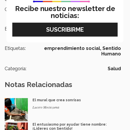
Recibe nuestro newsletter de
Campus:
Tampico
noticias:
Escuelas:
Ingeniería y Ciencias
Etiquetas:
emprendimiento social,
Sentido
Humano
Categoría:
Salud
Notas Relacionadas
El mural que crea sonrisas
Lucero Moctezuma
El entusiasmo por ayudar tiene nombre:
¡Líderes con Sentido!