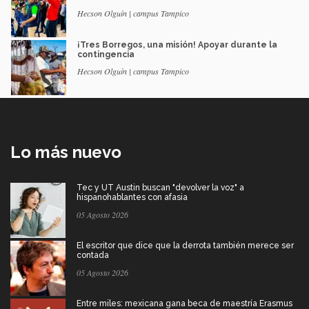
Hecson Olguín | campus Tampico
¡Tres Borregos, una misión! Apoyar durante la
contingencia
Hecson Olguín | campus Tampico
Lo más nuevo
Tec y UT Austin buscan "devolver la voz" a
hispanohablantes con afasia
05 Agosto 2026
El escritor que dice que la derrota también merece ser
contada
05 Agosto 2026
Entre miles: mexicana gana beca de maestría Erasmus