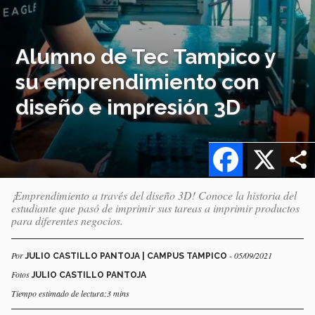
Alumno de Tec Tampico y
su emprendimiento con
diseño e impresión 3D
Facebook
X
¡Emprendimiento a través del diseño 3D! Conoce la historia del
estudiante que pasó de imprimir sus tareas a imprimir productos
para diferentes negocios.
Por
- 05/09/2021
JULIO CASTILLO PANTOJA | CAMPUS TAMPICO
Fotos
JULIO CASTILLO PANTOJA
Tiempo estimado de lectura:3 mins