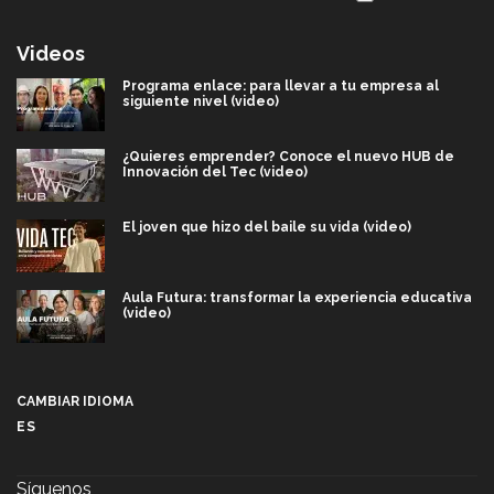
Videos
Programa enlace: para llevar a tu empresa al
siguiente nivel (video)
¿Quieres emprender? Conoce el nuevo HUB de
Innovación del Tec (video)
El joven que hizo del baile su vida (video)
Aula Futura: transformar la experiencia educativa
(video)
Más que un festival cultural: así es la magia de
VIBRART 2026 (video)
CAMBIAR IDIOMA
ES
Javier Guzmán: investigación con impacto social
(video)
Síguenos